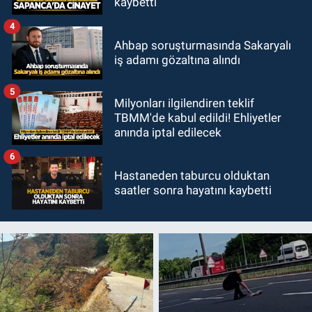
kaybetti
4
Ahbap soruşturmasında Sakaryalı
iş adamı gözaltına alındı
5
Milyonları ilgilendiren teklif
TBMM'de kabul edildi! Ehliyetler
anında iptal edilecek
6
Hastaneden taburcu olduktan
saatler sonra hayatını kaybetti