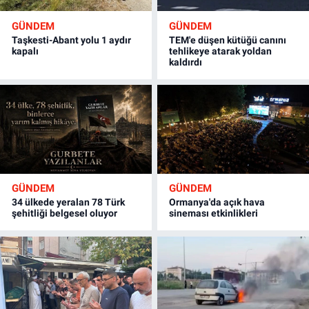
GÜNDEM
GÜNDEM
Taşkesti-Abant yolu 1 aydır
TEM'e düşen kütüğü canını
kapalı
tehlikeye atarak yoldan
kaldırdı
GÜNDEM
GÜNDEM
34 ülkede yeralan 78 Türk
Ormanya'da açık hava
şehitliği belgesel oluyor
sineması etkinlikleri