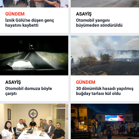
GÜNDEM
ASAYİŞ
İznik Gölü'ne düşen genç
Otomobil yangını
hayatını kaybetti
büyümeden söndürüldü
ASAYİŞ
GÜNDEM
Otomobil domuza böyle
30 dönümlük hasadı yapılmış
çarptı
buğday tarlası kül oldu