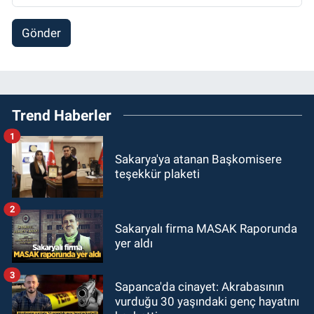
Gönder
Trend Haberler
1
Sakarya'ya atanan Başkomisere
teşekkür plaketi
2
Sakaryalı firma MASAK Raporunda
yer aldı
3
Sapanca'da cinayet: Akrabasının
vurduğu 30 yaşındaki genç hayatını