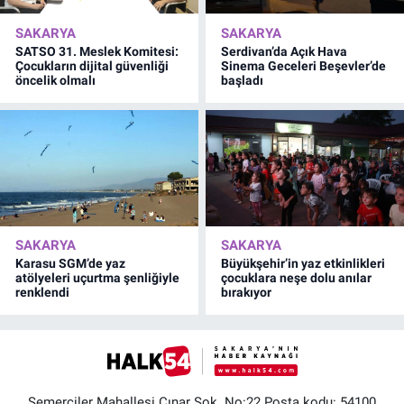
SAKARYA
SAKARYA
SATSO 31. Meslek Komitesi:
Serdivan’da Açık Hava
Çocukların dijital güvenliği
Sinema Geceleri Beşevler’de
öncelik olmalı
başladı
SAKARYA
SAKARYA
Karasu SGM’de yaz
Büyükşehir’in yaz etkinlikleri
atölyeleri uçurtma şenliğiyle
çocuklara neşe dolu anılar
renklendi
bırakıyor
Semerciler Mahallesi Çınar Sok. No:22 Posta kodu: 54100