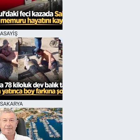
EĞİTİM
MAGAZİN
ASAYİŞ
ÖZEL HABER
HALK54 PANORAMA
SAKARYA