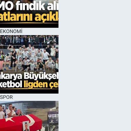
EĞİTİM
MAGAZİN
EKONOMİ
ÖZEL HABER
HALK54 PANORAMA
SPOR