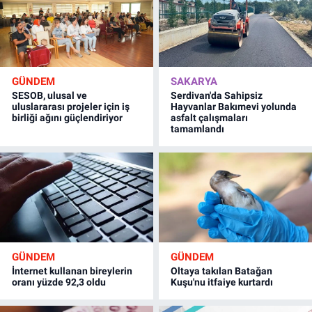
GÜNDEM
SAKARYA
SESOB, ulusal ve
Serdivan'da Sahipsiz
uluslararası projeler için iş
Hayvanlar Bakımevi yolunda
birliği ağını güçlendiriyor
asfalt çalışmaları
tamamlandı
GÜNDEM
GÜNDEM
İnternet kullanan bireylerin
Oltaya takılan Batağan
oranı yüzde 92,3 oldu
Kuşu'nu itfaiye kurtardı