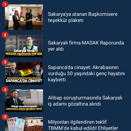
1
Sakarya'ya atanan Başkomisere
teşekkür plaketi
2
Sakaryalı firma MASAK Raporunda
yer aldı
3
Sapanca'da cinayet: Akrabasının
vurduğu 30 yaşındaki genç hayatını
kaybetti
4
Ahbap soruşturmasında Sakaryalı
iş adamı gözaltına alındı
5
Milyonları ilgilendiren teklif
TBMM'de kabul edildi! Ehliyetler