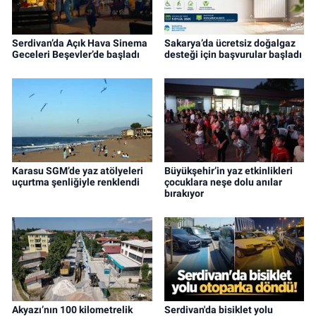
Serdivan’da Açık Hava Sinema
Sakarya’da ücretsiz doğalgaz
Geceleri Beşevler’de başladı
desteği için başvurular başladı
Karasu SGM’de yaz atölyeleri
Büyükşehir’in yaz etkinlikleri
uçurtma şenliğiyle renklendi
çocuklara neşe dolu anılar
bırakıyor
Akyazı’nın 100 kilometrelik
Serdivan'da bisiklet yolu