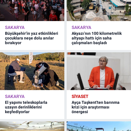
SAKARYA
SAKARYA
Büyükşehir’in yaz etkinlikleri
Akyazı’nın 100 kilometrelik
çocuklara neşe dolu anılar
altyapı hattı için saha
bırakıyor
çalışmaları başladı
SAKARYA
SİYASET
El yapımı teleskoplarla
Ayça Taşkent'ten barınma
uzayın derinliklerini
krizi için araştırması
keşfediyorlar
önergesi