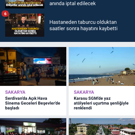
anında iptal edilecek
6
Hastaneden taburcu olduktan
saatler sonra hayatını kaybetti
SAKARYA
SAKARYA
Serdivan’da Açık Hava
Karasu SGM’de yaz
Sinema Geceleri Beşevler’de
atölyeleri uçurtma şenliğiyle
başladı
renklendi