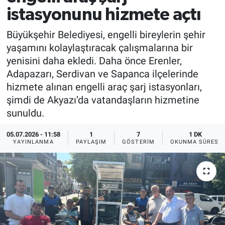
istasyonunu hizmete açtı
Büyükşehir Belediyesi, engelli bireylerin şehir
yaşamını kolaylaştıracak çalışmalarına bir
yenisini daha ekledi. Daha önce Erenler,
Adapazarı, Serdivan ve Sapanca ilçelerinde
hizmete alınan engelli araç şarj istasyonları,
şimdi de Akyazı’da vatandaşların hizmetine
sunuldu.
05.07.2026 - 11:58
1
7
1 DK
YAYINLANMA
PAYLAŞIM
GÖSTERIM
OKUNMA SÜRESI