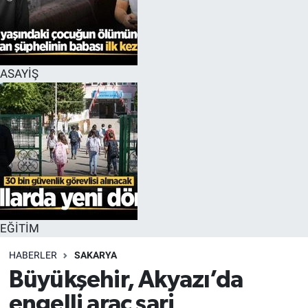
EĞİTİM
MAGAZİN
ASAYİŞ
ÖZEL HABER
HALK54 PANORAMA
EĞİTİM
HABERLER
SAKARYA
Büyükşehir, Akyazı’da
engelli araç şarj