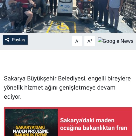
Paylaş
-
+
A
A
Sakarya Büyükşehir Belediyesi, engelli bireylere
yönelik hizmet ağını genişletmeye devam
ediyor.
Sakarya'daki maden
ocağına bakanlıktan fren