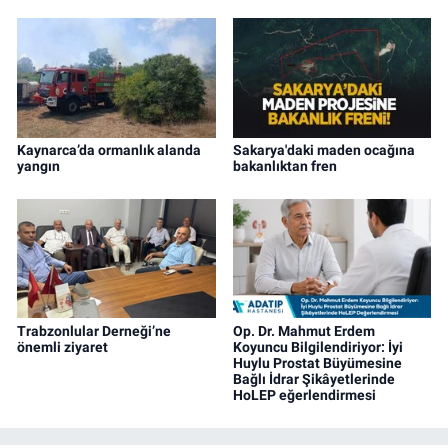
Kaynarca’da ormanlık alanda
Sakarya'daki maden ocağına
yangın
bakanlıktan fren
Trabzonlular Derneği’ne
Op. Dr. Mahmut Erdem
önemli ziyaret
Koyuncu Bilgilendiriyor: İyi
Huylu Prostat Büyümesine
Bağlı İdrar Şikâyetlerinde
HoLEP eğerlendirmesi