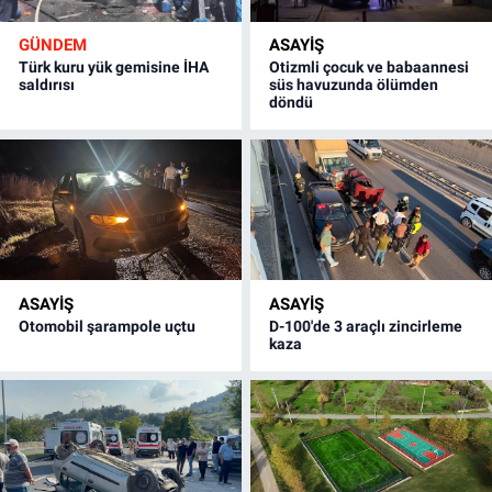
GÜNDEM
ASAYİŞ
Türk kuru yük gemisine İHA
Otizmli çocuk ve babaannesi
saldırısı
süs havuzunda ölümden
döndü
ASAYİŞ
ASAYİŞ
Otomobil şarampole uçtu
D-100'de 3 araçlı zincirleme
kaza