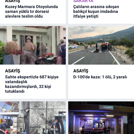
ASAYİŞ
SAKARYA
Kuzey Marmara Otoyolunda
Çalıların arasına sıkışan
saman yüklü tır dorsesi
balıkçıl kuşun imdadına
alevlere teslim oldu
itfaiye yetişti
ASAYİŞ
ASAYİŞ
Sahte ekspertizle 687 kişiye
D-100'de kaza: 1 ölü, 2 yaralı
vatandaşlık
kazandırmışlardı, 32 kişi
tutuklandı