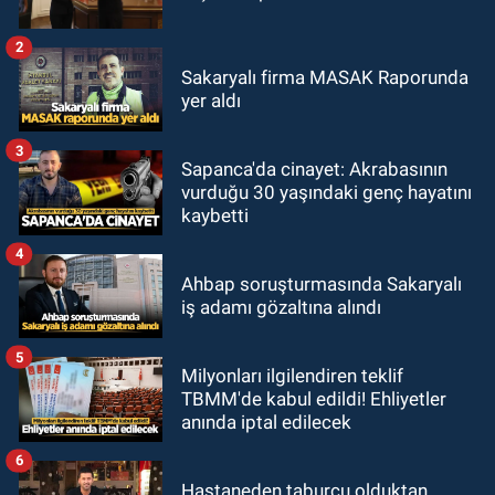
2
Sakaryalı firma MASAK Raporunda
yer aldı
3
Sapanca'da cinayet: Akrabasının
vurduğu 30 yaşındaki genç hayatını
kaybetti
4
Ahbap soruşturmasında Sakaryalı
iş adamı gözaltına alındı
5
Milyonları ilgilendiren teklif
TBMM'de kabul edildi! Ehliyetler
anında iptal edilecek
6
Hastaneden taburcu olduktan