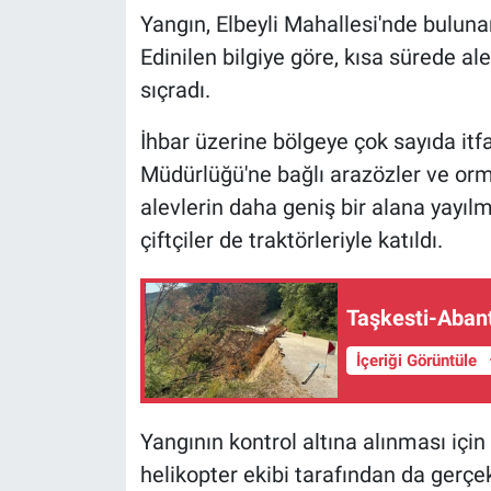
Yangın, Elbeyli Mahallesi'nde bulun
Edinilen bilgiye göre, kısa sürede a
sıçradı.
İhbar üzerine bölgeye çok sayıda itf
Müdürlüğü'ne bağlı arazözler ve orma
alevlerin daha geniş bir alana yayı
çiftçiler de traktörleriyle katıldı.
Taşkesti-Abant
İçeriği Görüntüle
Yangının kontrol altına alınması iç
helikopter ekibi tarafından da gerç