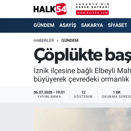
GÜNDEM
Adapazarı Nöbetçi Eczaneler
GÜNDEM
ASAYİŞ
SAKARYA
SİYASET
ASAYİŞ
Adapazarı Hava Durumu
HABERLER
GÜNDEM
Çöplükte baş
YAŞAM
Adapazarı Trafik Yoğunluk Haritası
SAKARYA
Süper Lig Puan Durumu ve Fikstür
İznik ilçesine bağlı Elbeyli M
büyüyerek çevredeki ormanlık 
SİYASET
Tüm Manşetler
06.07.2026 - 19:01
12
1 DK
EKONOMİ
Son Dakika Haberleri
YAYINLANMA
GÖSTERIM
OKUNMA SÜRES
SOKAK RÖPORTAJLARI
Haber Arşivi
SPOR