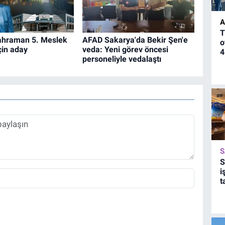
A
T
ahraman 5. Meslek
AFAD Sakarya'da Bekir Şen'e
o
çin aday
veda: Yeni görev öncesi
4
personeliyle vedalaştı
S
S
i
t