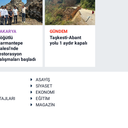
AKARYA
GÜNDEM
öğütlü
Taşkesti-Abant
armantepe
yolu 1 aydır kapalı
alesi'nde
estorasyon
alışmaları başladı
ASAYİŞ
SİYASET
EKONOMİ
TAJLARI
EĞİTİM
MAGAZİN