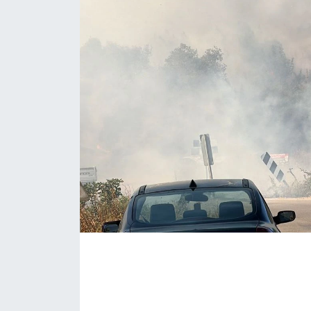
EĞİTİM
MAGAZİN
ÖZEL HABER
HALK54 PANORAMA