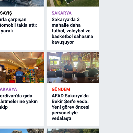
SAYİŞ
SAKARYA
ırla çarpışan
Sakarya’da 3
tomobil takla attı:
mahalle daha
 yaralı
futbol, voleybol ve
basketbol sahasına
kavuşuyor
AKARYA
GÜNDEM
erdivan’da gıda
AFAD Sakarya'da
şletmelerine yakın
Bekir Şen'e veda:
akip
Yeni görev öncesi
personeliyle
vedalaştı