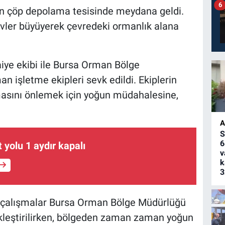
6
an çöp depolama tesisinde meydana geldi.
levler büyüyerek çevredeki ormanlık alana
aiye ekibi ile Bursa Orman Bölge
n işletme ekipleri sevk edildi. Ekiplerin
lmasını önlemek için yoğun müdahalesine,
A
S
6
 yolu 1 aydır kapalı
v
k
3
in çalışmalar Bursa Orman Bölge Müdürlüğü
ekleştirilirken, bölgeden zaman zaman yoğun