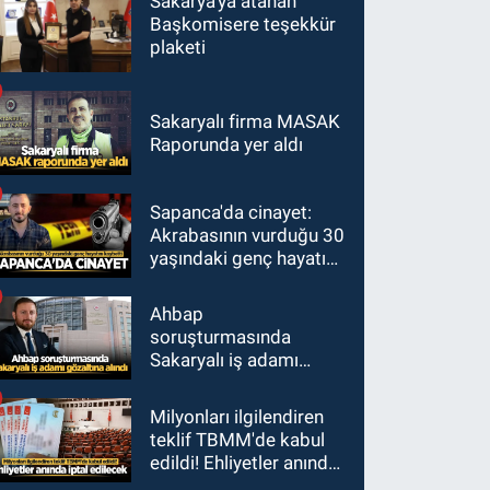
Sakarya'ya atanan
Başkomisere teşekkür
plaketi
Sakaryalı firma MASAK
Raporunda yer aldı
Sapanca'da cinayet:
Akrabasının vurduğu 30
yaşındaki genç hayatını
kaybetti
Ahbap
soruşturmasında
Sakaryalı iş adamı
gözaltına alındı
Milyonları ilgilendiren
teklif TBMM'de kabul
edildi! Ehliyetler anında
iptal edilecek