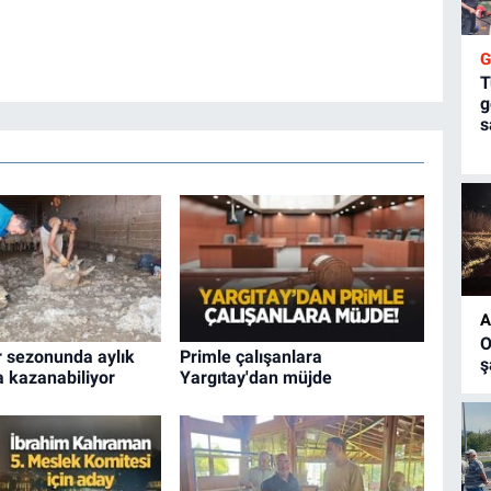
T
g
s
A
O
r sezonunda aylık
Primle çalışanlara
ş
ra kazanabiliyor
Yargıtay'dan müjde