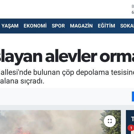
6
4
YAŞAM
EKONOMİ
SPOR
MAGAZİN
EĞİTİM
SOKA
5
6
layan alevler orm
6
ahallesi'nde bulunan çöp depolama tesisin
1
alana sıçradı.
I
1