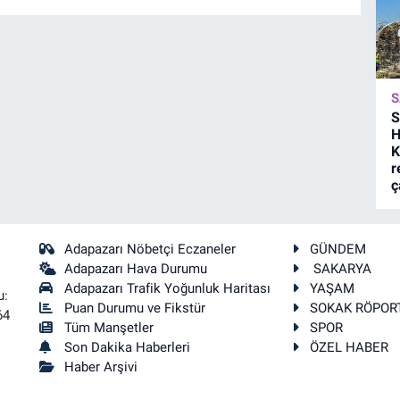
S
S
H
K
r
ç
Adapazarı Nöbetçi Eczaneler
GÜNDEM
Adapazarı Hava Durumu
SAKARYA
Adapazarı Trafik Yoğunluk Haritası
YAŞAM
u:
Puan Durumu ve Fikstür
SOKAK RÖPOR
64
Tüm Manşetler
SPOR
Son Dakika Haberleri
ÖZEL HABER
Haber Arşivi