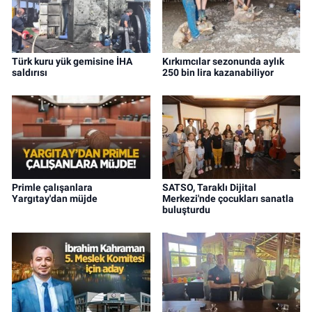
Türk kuru yük gemisine İHA
Kırkımcılar sezonunda aylık
saldırısı
250 bin lira kazanabiliyor
Primle çalışanlara
SATSO, Taraklı Dijital
Yargıtay'dan müjde
Merkezi'nde çocukları sanatla
buluşturdu