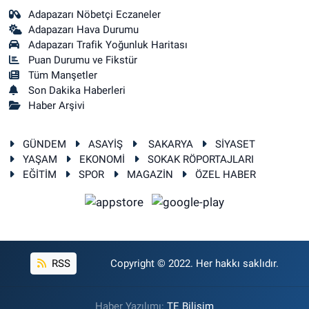
Adapazarı Nöbetçi Eczaneler
Adapazarı Hava Durumu
Adapazarı Trafik Yoğunluk Haritası
Puan Durumu ve Fikstür
Tüm Manşetler
Son Dakika Haberleri
Haber Arşivi
GÜNDEM
ASAYİŞ
SAKARYA
SİYASET
YAŞAM
EKONOMİ
SOKAK RÖPORTAJLARI
EĞİTİM
SPOR
MAGAZİN
ÖZEL HABER
RSS
Copyright © 2022. Her hakkı saklıdır.
Haber Yazılımı:
TE Bilişim