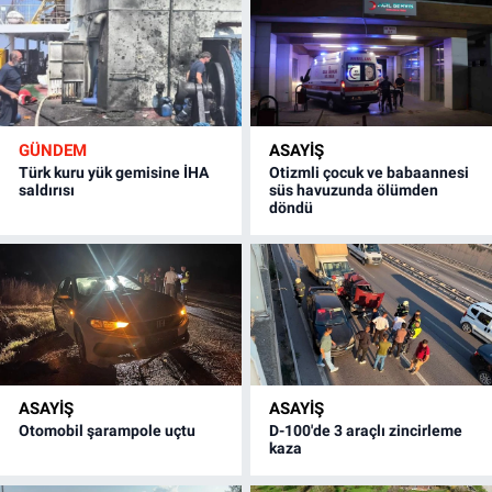
GÜNDEM
ASAYİŞ
Türk kuru yük gemisine İHA
Otizmli çocuk ve babaannesi
saldırısı
süs havuzunda ölümden
döndü
ASAYİŞ
ASAYİŞ
Otomobil şarampole uçtu
D-100'de 3 araçlı zincirleme
kaza