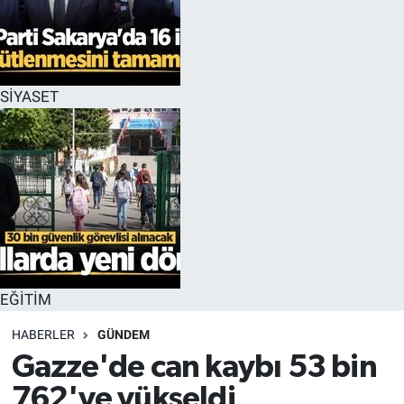
EĞİTİM
MAGAZİN
SİYASET
ÖZEL HABER
HALK54 PANORAMA
EĞİTİM
HABERLER
GÜNDEM
Gazze'de can kaybı 53 bin
762'ye yükseldi