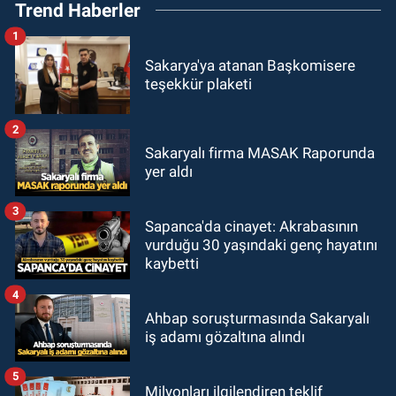
Trend Haberler
1
Sakarya'ya atanan Başkomisere
teşekkür plaketi
2
Sakaryalı firma MASAK Raporunda
yer aldı
3
Sapanca'da cinayet: Akrabasının
vurduğu 30 yaşındaki genç hayatını
kaybetti
4
Ahbap soruşturmasında Sakaryalı
iş adamı gözaltına alındı
5
Milyonları ilgilendiren teklif