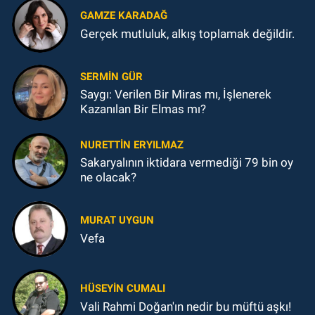
GAMZE KARADAĞ
Gerçek mutluluk, alkış toplamak değildir.
SERMIN GÜR
Saygı: Verilen Bir Miras mı, İşlenerek
Kazanılan Bir Elmas mı?
NURETTIN ERYILMAZ
Sakaryalının iktidara vermediği 79 bin oy
ne olacak?
MURAT UYGUN
Vefa
HÜSEYIN CUMALI
Vali Rahmi Doğan'ın nedir bu müftü aşkı!