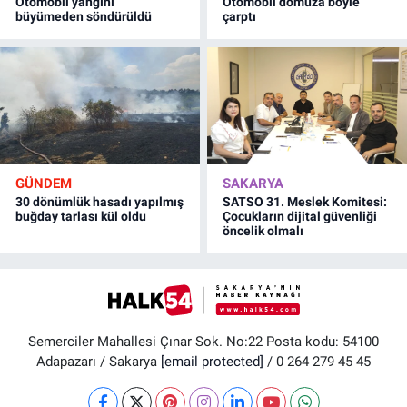
Otomobil yangını
Otomobil domuza böyle
büyümeden söndürüldü
çarptı
GÜNDEM
SAKARYA
30 dönümlük hasadı yapılmış
SATSO 31. Meslek Komitesi:
buğday tarlası kül oldu
Çocukların dijital güvenliği
öncelik olmalı
Semerciler Mahallesi Çınar Sok. No:22 Posta kodu: 54100
Adapazarı / Sakarya
[email protected]
/ 0 264 279 45 45