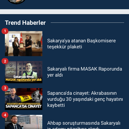
Trend Haberler
1
Sakarya'ya atanan Başkomisere
teşekkür plaketi
2
Sakaryalı firma MASAK Raporunda
yer aldı
3
Sapanca'da cinayet: Akrabasının
vurduğu 30 yaşındaki genç hayatını
kaybetti
4
Ahbap soruşturmasında Sakaryalı
iş adamı gözaltına alındı