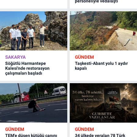
personeliyle vedalaştı
SAKARYA
GÜNDEM
Söğütlü Harmantepe
Taşkesti-Abant yolu 1 aydır
Kalesi'nde restorasyon
kapalı
çalışmaları başladı
GÜNDEM
GÜNDEM
TEM'e düşen kütüğü canını
34 ülkede yeralan 78 Türk