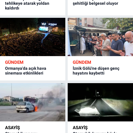
tehlikeye atarak yoldan
şehitliği belgesel oluyor
kaldırdı
GÜNDEM
GÜNDEM
Ormanya'da açık hava
İznik Gölü'ne düşen genç
sineması etkinlikleri
hayatını kaybetti
ASAYİŞ
ASAYİŞ