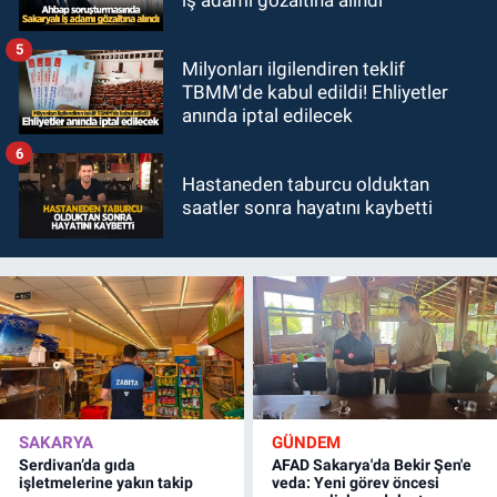
5
Milyonları ilgilendiren teklif
TBMM'de kabul edildi! Ehliyetler
anında iptal edilecek
6
Hastaneden taburcu olduktan
saatler sonra hayatını kaybetti
SAKARYA
GÜNDEM
Serdivan’da gıda
AFAD Sakarya'da Bekir Şen'e
işletmelerine yakın takip
veda: Yeni görev öncesi