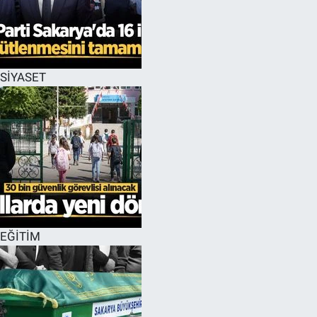
SİYASET
EĞİTİM