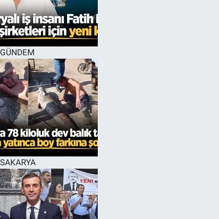
EĞİTİM
MAGAZİN
GÜNDEM
ÖZEL HABER
HALK54 PANORAMA
SAKARYA