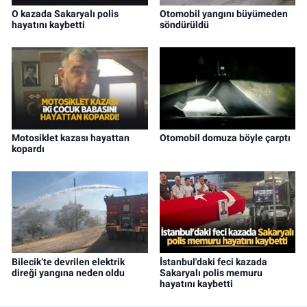
O kazada Sakaryalı polis
Otomobil yangını büyümeden
hayatını kaybetti
söndürüldü
Motosiklet kazası hayattan
Otomobil domuza böyle çarptı
kopardı
Bilecik’te devrilen elektrik
İstanbul'daki feci kazada
direği yangına neden oldu
Sakaryalı polis memuru
hayatını kaybetti