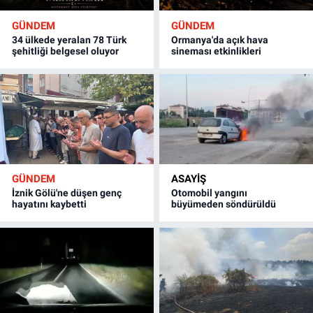
GÜNDEM
GÜNDEM
34 ülkede yeralan 78 Türk
Ormanya'da açık hava
şehitliği belgesel oluyor
sineması etkinlikleri
GÜNDEM
ASAYİŞ
İznik Gölü'ne düşen genç
Otomobil yangını
hayatını kaybetti
büyümeden söndürüldü