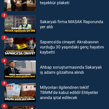
teşekkür plaketi
2
Sakaryalı firma MASAK Raporunda
yer aldı
3
Sapanca'da cinayet: Akrabasının
vurduğu 30 yaşındaki genç hayatını
kaybetti
4
Ahbap soruşturmasında Sakaryalı
iş adamı gözaltına alındı
5
Milyonları ilgilendiren teklif
TBMM'de kabul edildi! Ehliyetler
anında iptal edilecek
6