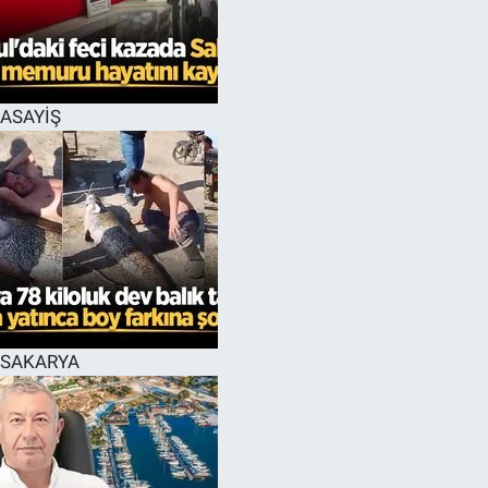
EĞİTİM
MAGAZİN
ASAYİŞ
ÖZEL HABER
HALK54 PANORAMA
SAKARYA