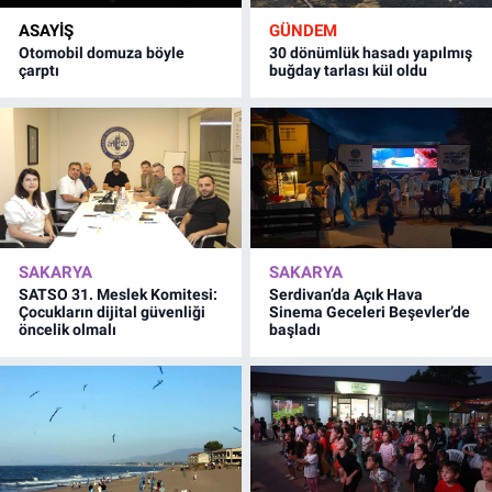
ASAYİŞ
GÜNDEM
Otomobil domuza böyle
30 dönümlük hasadı yapılmış
çarptı
buğday tarlası kül oldu
SAKARYA
SAKARYA
SATSO 31. Meslek Komitesi:
Serdivan’da Açık Hava
Çocukların dijital güvenliği
Sinema Geceleri Beşevler’de
öncelik olmalı
başladı