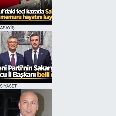
EĞİTİM
MAGAZİN
ASAYİŞ
ÖZEL HABER
HALK54 PANORAMA
SİYASET