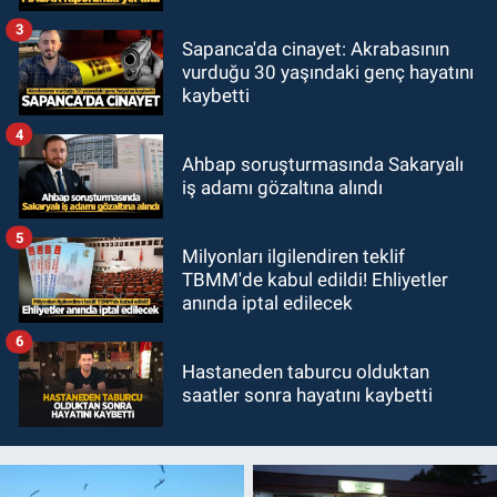
3
Sapanca'da cinayet: Akrabasının
vurduğu 30 yaşındaki genç hayatını
kaybetti
4
Ahbap soruşturmasında Sakaryalı
iş adamı gözaltına alındı
5
Milyonları ilgilendiren teklif
TBMM'de kabul edildi! Ehliyetler
anında iptal edilecek
6
Hastaneden taburcu olduktan
saatler sonra hayatını kaybetti