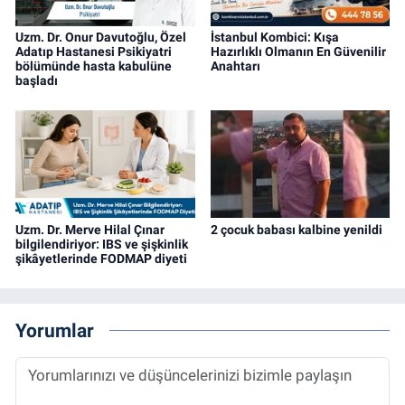
Uzm. Dr. Onur Davutoğlu, Özel
İstanbul Kombici: Kışa
Adatıp Hastanesi Psikiyatri
Hazırlıklı Olmanın En Güvenilir
bölümünde hasta kabulüne
Anahtarı
başladı
Uzm. Dr. Merve Hilal Çınar
2 çocuk babası kalbine yenildi
bilgilendiriyor: IBS ve şişkinlik
şikâyetlerinde FODMAP diyeti
Yorumlar