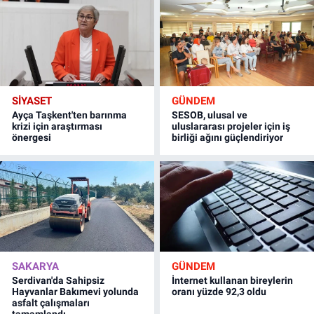
SİYASET
GÜNDEM
Ayça Taşkent'ten barınma
SESOB, ulusal ve
krizi için araştırması
uluslararası projeler için iş
önergesi
birliği ağını güçlendiriyor
SAKARYA
GÜNDEM
Serdivan'da Sahipsiz
İnternet kullanan bireylerin
Hayvanlar Bakımevi yolunda
oranı yüzde 92,3 oldu
asfalt çalışmaları