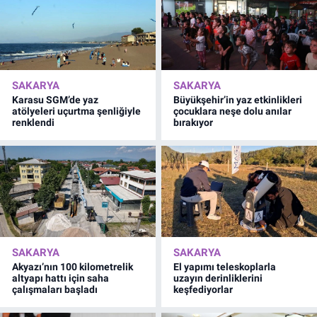
SAKARYA
SAKARYA
Karasu SGM’de yaz
Büyükşehir’in yaz etkinlikleri
atölyeleri uçurtma şenliğiyle
çocuklara neşe dolu anılar
renklendi
bırakıyor
SAKARYA
SAKARYA
Akyazı’nın 100 kilometrelik
El yapımı teleskoplarla
altyapı hattı için saha
uzayın derinliklerini
çalışmaları başladı
keşfediyorlar