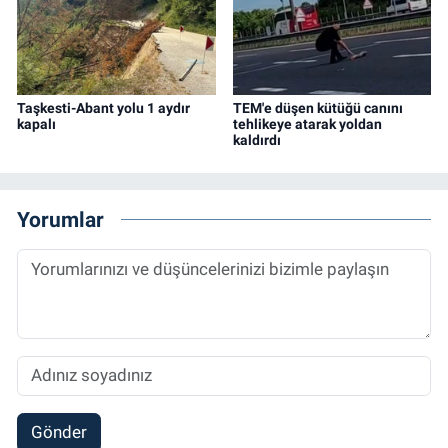
Taşkesti-Abant yolu 1 aydır
TEM'e düşen kütüğü canını
kapalı
tehlikeye atarak yoldan
kaldırdı
Yorumlar
Gönder