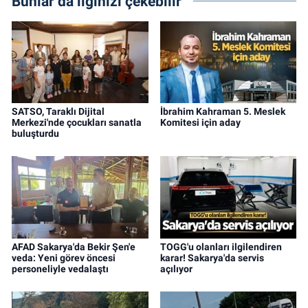
Bunlar da ilginizi çekebilir
SATSO, Taraklı Dijital
İbrahim Kahraman 5. Meslek
Merkezi'nde çocukları sanatla
Komitesi için aday
buluşturdu
AFAD Sakarya'da Bekir Şen'e
TOGG'u olanları ilgilendiren
veda: Yeni görev öncesi
karar! Sakarya'da servis
personeliyle vedalaştı
açılıyor