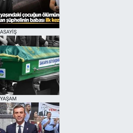
EĞİTİM
MAGAZİN
ASAYİŞ
ÖZEL HABER
HALK54 PANORAMA
YAŞAM