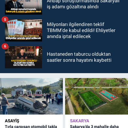
Ahbap soruşturmasında Sakaryalı
iş adamı gözaltına alındı
5
Milyonları ilgilendiren teklif
TBMM'de kabul edildi! Ehliyetler
anında iptal edilecek
6
Hastaneden taburcu olduktan
saatler sonra hayatını kaybetti
ASAYİŞ
SAKARYA
Tırla çarpışan otomobil takla
Sakarya’da 3 mahalle daha