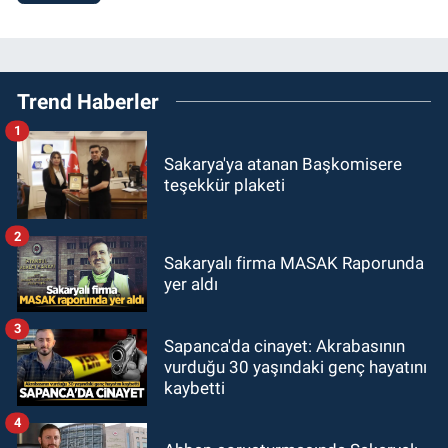
Trend Haberler
1
Sakarya'ya atanan Başkomisere
teşekkür plaketi
2
Sakaryalı firma MASAK Raporunda
yer aldı
3
Sapanca'da cinayet: Akrabasının
vurduğu 30 yaşındaki genç hayatını
kaybetti
4