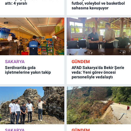
attı: 4 yaralı
futbol, voleybol ve basketbol
sahasına kavuşuyor
SAKARYA
GÜNDEM
Serdivan’da gıda
AFAD Sakarya'da Bekir Şen'e
işletmelerine yakın takip
veda: Yeni görev öncesi
personeliyle vedalaştı
SAKARYA
GÜNDEM