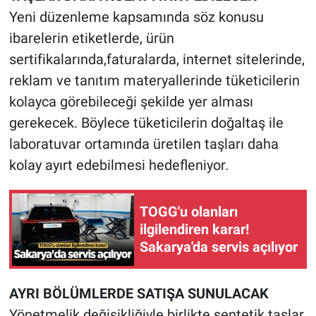
Yeni düzenleme kapsamında söz konusu
ibarelerin etiketlerde, ürün
sertifikalarında,faturalarda, internet sitelerinde,
reklam ve tanıtım materyallerinde tüketicilerin
kolayca görebileceği şekilde yer alması
gerekecek. Böylece tüketicilerin doğaltaş ile
laboratuvar ortamında üretilen taşları daha
kolay ayırt edebilmesi hedefleniyor.
TOGG'u olanları
ilgilendiren karar!
Sakarya'da servis açılıyor
AYRI BÖLÜMLERDE SATIŞA SUNULACAK
Yönetmelik değişikliğiyle birlikte sentetik taşlar