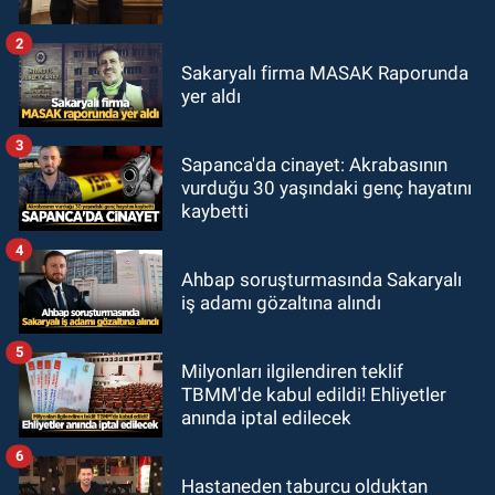
2
Sakaryalı firma MASAK Raporunda
yer aldı
3
Sapanca'da cinayet: Akrabasının
vurduğu 30 yaşındaki genç hayatını
kaybetti
4
Ahbap soruşturmasında Sakaryalı
iş adamı gözaltına alındı
5
Milyonları ilgilendiren teklif
TBMM'de kabul edildi! Ehliyetler
anında iptal edilecek
6
Hastaneden taburcu olduktan