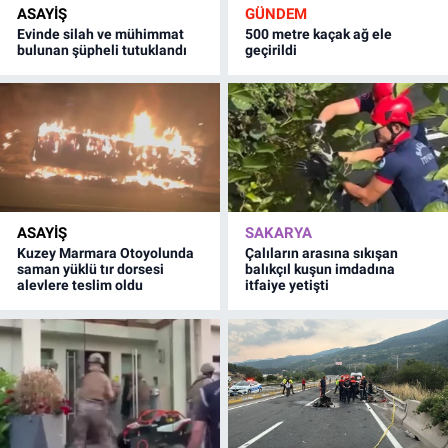
ASAYİŞ
GÜNDEM
Evinde silah ve mühimmat
500 metre kaçak ağ ele
bulunan şüpheli tutuklandı
geçirildi
ASAYİŞ
SAKARYA
Kuzey Marmara Otoyolunda
Çalıların arasına sıkışan
saman yüklü tır dorsesi
balıkçıl kuşun imdadına
alevlere teslim oldu
itfaiye yetişti