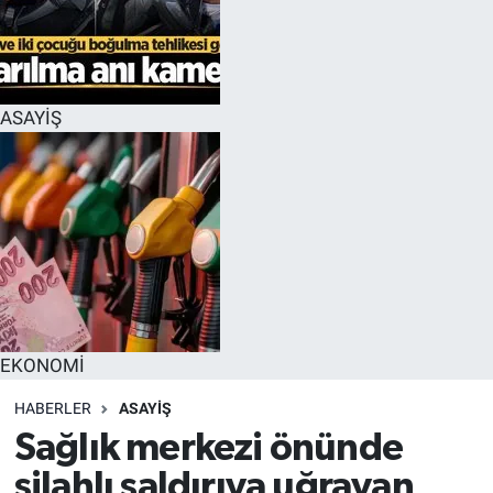
EĞİTİM
MAGAZİN
ASAYİŞ
ÖZEL HABER
HALK54 PANORAMA
EKONOMİ
HABERLER
ASAYİŞ
Sağlık merkezi önünde
silahlı saldırıya uğrayan