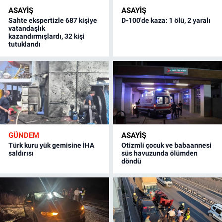
ASAYİŞ
ASAYİŞ
Sahte ekspertizle 687 kişiye
D-100'de kaza: 1 ölü, 2 yaralı
vatandaşlık
kazandırmışlardı, 32 kişi
tutuklandı
GÜNDEM
ASAYİŞ
Türk kuru yük gemisine İHA
Otizmli çocuk ve babaannesi
saldırısı
süs havuzunda ölümden
döndü