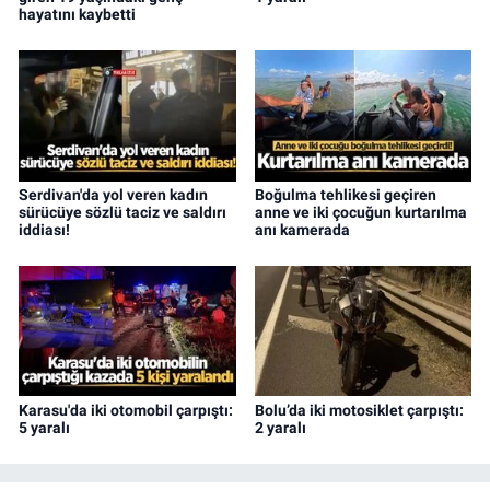
hayatını kaybetti
Serdivan'da yol veren kadın
Boğulma tehlikesi geçiren
sürücüye sözlü taciz ve saldırı
anne ve iki çocuğun kurtarılma
iddiası!
anı kamerada
Karasu'da iki otomobil çarpıştı:
Bolu’da iki motosiklet çarpıştı:
5 yaralı
2 yaralı