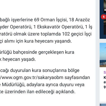
6
ğlı işyerlerine 69 Orman İşçisi, 18 Arazöz
yder Operatörü, 1 Ekskavatör Operatörü, 1 İş
ratörü olmak üzere toplamda 102 geçici İşçi
çi alımı için kura heyecanı yaşandı.
rlüğü bahçesinde gerçekleşen kura
k heyecan yaşadı.
acağı duyurulan kura sonuçlarına bölge
S
s://www.ogm.gov.tr/sakaryaobm sayfasından
K
a
 Müdürlüğü, adaylara ayrıca duyuru veya
ş
e üzerinden ilan edileceği açıklandı.