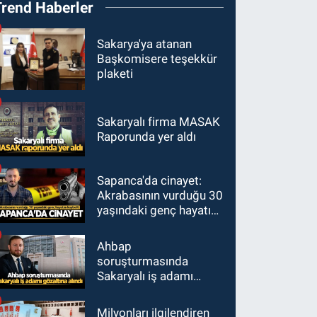
Trend Haberler
Sakarya'ya atanan
Başkomisere teşekkür
plaketi
Sakaryalı firma MASAK
Raporunda yer aldı
Sapanca'da cinayet:
Akrabasının vurduğu 30
yaşındaki genç hayatını
kaybetti
Ahbap
soruşturmasında
Sakaryalı iş adamı
gözaltına alındı
Milyonları ilgilendiren