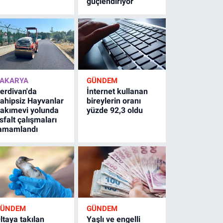
güçlendiriyor
AKARYA
GÜNDEM
erdivan'da
İnternet kullanan
ahipsiz Hayvanlar
bireylerin oranı
akımevi yolunda
yüzde 92,3 oldu
sfalt çalışmaları
amamlandı
GÜNDEM
GÜNDEM
ltaya takılan
Yaşlı ve engelli