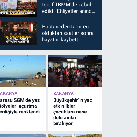
teklif TBMM'de kabul
edildi! Ehliyetler anında
iptal edilecek
Hastaneden taburcu
olduktan saatler sonra
hayatını kaybetti
AKARYA
SAKARYA
arasu SGM’de yaz
Büyükşehir’in yaz
tölyeleri uçurtma
etkinlikleri
enliğiyle renklendi
çocuklara neşe
dolu anılar
bırakıyor