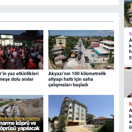
S
A
k
h
ç
in yaz etkinlikleri
Akyazı’nın 100 kilometrelik
neşe dolu anılar
altyapı hattı için saha
çalışmaları başladı
S
A
b
a
ö