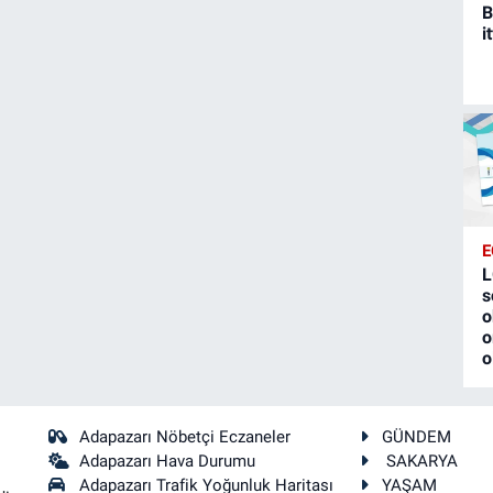
B
i
E
L
s
o
o
o
Adapazarı Nöbetçi Eczaneler
GÜNDEM
Adapazarı Hava Durumu
SAKARYA
Adapazarı Trafik Yoğunluk Haritası
YAŞAM