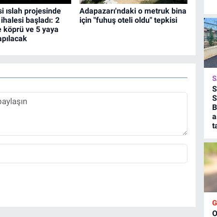
i ıslah projesinde
Adapazarı'ndaki o metruk bina
 ihalesi başladı: 2
için "fuhuş oteli oldu" tepkisi
 köprü ve 5 yaya
apılacak
S
S
S
B
a
t
O