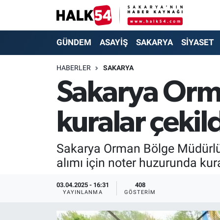
GÜNDEM
Adapazarı Nöbetçi Eczaneler
GÜNDEM
ASAYİŞ
SAKARYA
SİYASET
ASAYİŞ
Adapazarı Hava Durumu
HABERLER
SAKARYA
Sakarya Orm
YAŞAM
Adapazarı Trafik Yoğunluk Haritası
kuralar çekil
SAKARYA
Süper Lig Puan Durumu ve Fikstür
SİYASET
Tüm Manşetler
Sakarya Orman Bölge Müdürlüğü
alımı için noter huzurunda kura 
EKONOMİ
Son Dakika Haberleri
03.04.2025 - 16:31
408
SOKAK RÖPORTAJLARI
Haber Arşivi
YAYINLANMA
GÖSTERIM
SPOR