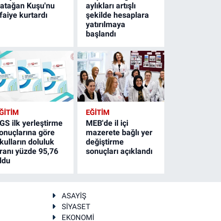
atağan Kuşu'nu
aylıkları artışlı
tfaiye kurtardı
şekilde hesaplara
yatırılmaya
başlandı
ĞİTİM
EĞİTİM
GS ilk yerleştirme
MEB'de il içi
onuçlarına göre
mazerete bağlı yer
kulların doluluk
değiştirme
ranı yüzde 95,76
sonuçları açıklandı
ldu
ASAYİŞ
SİYASET
EKONOMİ