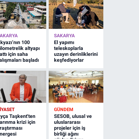
AKARYA
SAKARYA
kyazı’nın 100
El yapımı
ilometrelik altyapı
teleskoplarla
attı için saha
uzayın derinliklerini
alışmaları başladı
keşfediyorlar
İYASET
GÜNDEM
yça Taşkent'ten
SESOB, ulusal ve
arınma krizi için
uluslararası
raştırması
projeler için iş
nergesi
birliği ağını