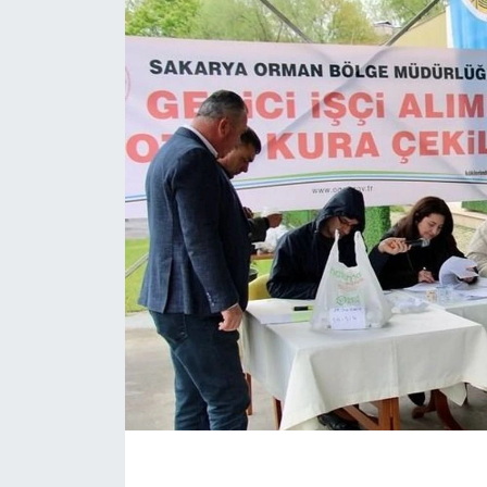
EĞİTİM
MAGAZİN
ÖZEL HABER
HALK54 PANORAMA