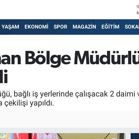
6
4
YAŞAM
EKONOMİ
SPOR
MAGAZİN
EĞİTİM
SOKA
5
6
an Bölge Müdürl
6
di
1
, bağlı iş yerlerinde çalışacak 2 daimi v
çekilişi yapıldı.