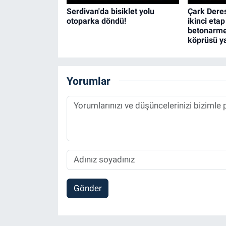
Serdivan'da bisiklet yolu
Çark Deres
otoparka döndü!
ikinci etap
betonarme
köprüsü y
Yorumlar
Gönder