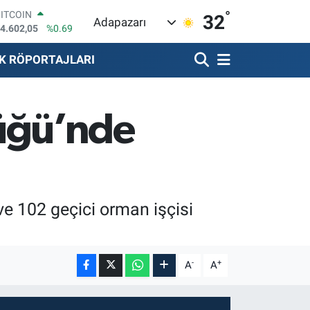
BITCOIN
°
32
Adapazarı
4.602,05
%0.69
DOLAR
7,5986
%0.06
K RÖPORTAJLARI
EURO
5,0700
%0.1
STERLİN
4,2438
%0.21
üğü’nde
GRAM ALTIN
513.94
%0.32
BİST100
3.768
%48
e 102 geçici orman işçisi
-
+
A
A