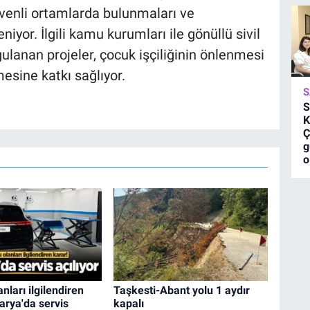
üvenli ortamlarda bulunmaları ve
iyor. İlgili kamu kurumları ile gönüllü sivil
ygulanan projeler, çocuk işçiliğinin önlenmesi
mesine katkı sağlıyor.
S
S
K
Ç
g
o
nları ilgilendiren
Taşkesti-Abant yolu 1 aydır
arya'da servis
kapalı