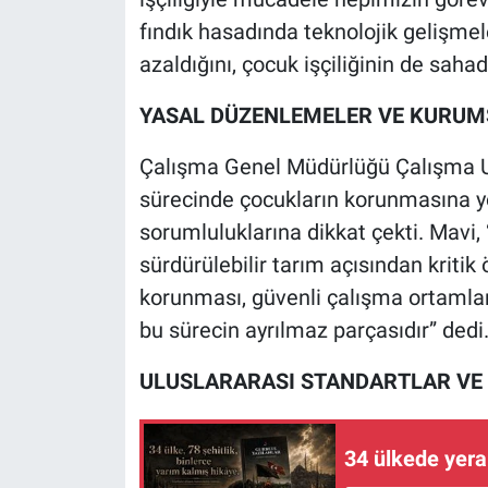
fındık hasadında teknolojik gelişmele
azaldığını, çocuk işçiliğinin de sahad
YASAL DÜZENLEMELER VE KURUMSA
Çalışma Genel Müdürlüğü Çalışma U
sürecinde çocukların korunmasına y
sorumluluklarına dikkat çekti. Mavi, 
sürdürülebilir tarım açısından kriti
korunması, güvenli çalışma ortamları
bu sürecin ayrılmaz parçasıdır” dedi
ULUSLARARASI STANDARTLAR VE 
34 ülkede yeral