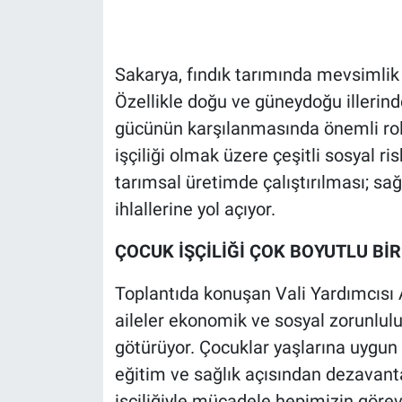
Sakarya, fındık tarımında mevsimlik i
Özellikle doğu ve güneydoğu illerinde
gücünün karşılanmasında önemli rol
işçiliği olmak üzere çeşitli sosyal ri
tarımsal üretimde çalıştırılması; sağ
ihlallerine yol açıyor.
ÇOCUK İŞÇİLİĞİ ÇOK BOYUTLU BİR
Toplantıda konuşan Vali Yardımcısı A
aileler ekonomik ve sosyal zorunlulu
götürüyor. Çocuklar yaşlarına uygun
eğitim ve sağlık açısından dezavant
işçiliğiyle mücadele hepimizin görevid