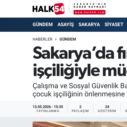
GÜNDEM
Adapazarı Nöbetçi Eczaneler
GÜNDEM
ASAYİŞ
SAKARYA
SİYASET
ASAYİŞ
Adapazarı Hava Durumu
HABERLER
GÜNDEM
Sakarya’da f
YAŞAM
Adapazarı Trafik Yoğunluk Haritası
işçiliğiyle m
SAKARYA
Süper Lig Puan Durumu ve Fikstür
SİYASET
Tüm Manşetler
Çalışma ve Sosyal Güvenlik Bak
çocuk işçiliğinin önlenmesine 
EKONOMİ
Son Dakika Haberleri
13.05.2026 - 15:35
2
24
SOKAK RÖPORTAJLARI
Haber Arşivi
YAYINLANMA
PAYLAŞIM
GÖSTERIM
SPOR