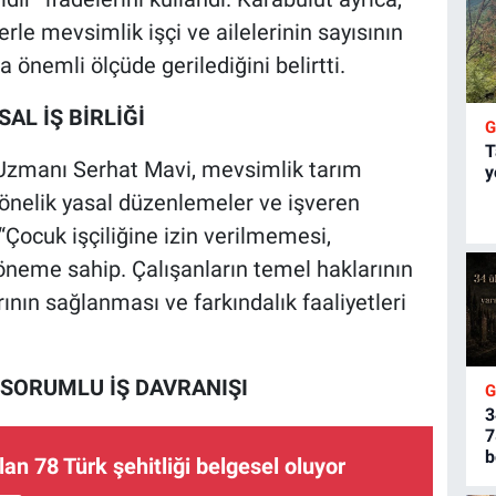
rle mevsimlik işçi ve ailelerinin sayısının
a önemli ölçüde gerilediğini belirtti.
L İŞ BİRLİĞİ
T
zmanı Serhat Mavi, mevsimlik tarım
y
önelik yasal düzenlemeler ve işveren
“Çocuk işçiliğine izin verilmemesi,
k öneme sahip. Çalışanların temel haklarının
nın sağlanması ve farkındalık faaliyetleri
.
SORUMLU İŞ DAVRANIŞI
3
7
b
an 78 Türk şehitliği belgesel oluyor