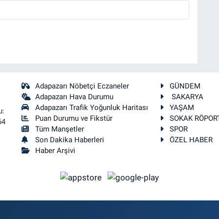
Adapazarı Nöbetçi Eczaneler
GÜNDEM
Adapazarı Hava Durumu
SAKARYA
Adapazarı Trafik Yoğunluk Haritası
YAŞAM
u:
Puan Durumu ve Fikstür
SOKAK RÖPOR
64
Tüm Manşetler
SPOR
Son Dakika Haberleri
ÖZEL HABER
Haber Arşivi