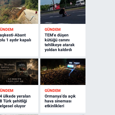
GÜNDEM
GÜNDEM
aşkesti-Abant
TEM'e düşen
olu 1 aydır kapalı
kütüğü canını
tehlikeye atarak
yoldan kaldırdı
GÜNDEM
GÜNDEM
4 ülkede yeralan
Ormanya'da açık
8 Türk şehitliği
hava sineması
elgesel oluyor
etkinlikleri