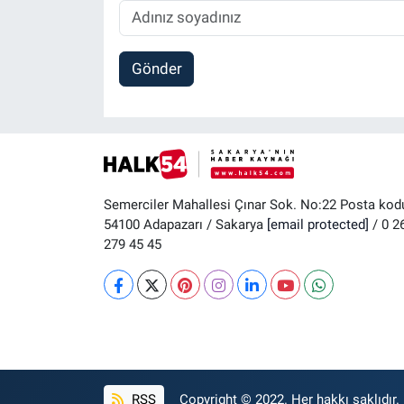
Gönder
Semerciler Mahallesi Çınar Sok. No:22 Posta kod
54100 Adapazarı / Sakarya
[email protected]
/ 0 2
279 45 45
RSS
Copyright © 2022. Her hakkı saklıdır.