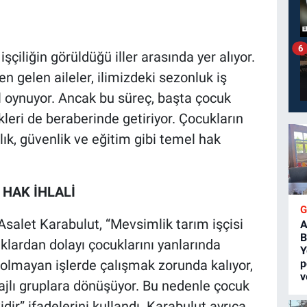
6
şçiliğin görüldüğü iller arasında yer alıyor.
n gelen aileler, ilimizdeki sezonluk iş
 oynuyor. Ancak bu süreç, başta çocuk
skleri de beraberinde getiriyor. Çocukların
lık, güvenlik ve eğitim gibi temel hak
 HAK İHLALİ
salet Karabulut, “Mevsimlik tarım işçisi
A
B
klardan dolayı çocuklarını yanlarında
Y
 olmayan işlerde çalışmak zorunda kalıyor,
p
v
ajlı gruplara dönüşüyor. Bu nedenle çocuk
ir” ifadelerini kullandı. Karabulut ayrıca,