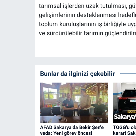
tarımsal işlerden uzak tutulması, g
gelişimlerinin desteklenmesi hedeflen
toplum kuruluşlarının iş birliğiyle u
ve sürdürülebilir tarımın güçlendiril
Bunlar da ilginizi çekebilir
AFAD Sakarya'da Bekir Şen'e
TOGG'u ola
veda: Yeni görev öncesi
karar! Sak