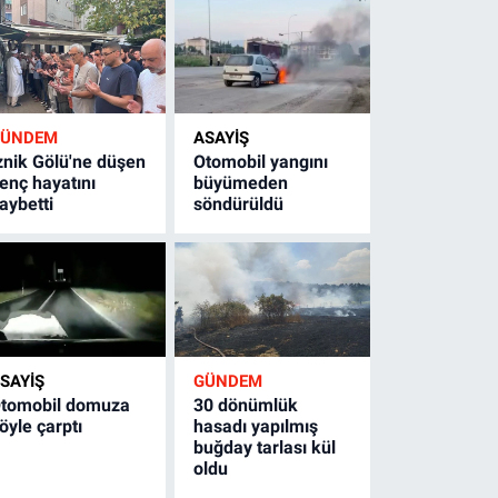
GÜNDEM
ASAYİŞ
znik Gölü'ne düşen
Otomobil yangını
enç hayatını
büyümeden
aybetti
söndürüldü
SAYİŞ
GÜNDEM
tomobil domuza
30 dönümlük
öyle çarptı
hasadı yapılmış
buğday tarlası kül
oldu