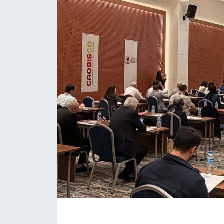
EĞİTİM
MAGAZİN
ÖZEL HABER
HALK54 PANORAMA