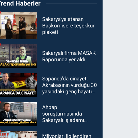
Trend Haberler
Sakarya'ya atanan
Başkomisere teşekkür
plaketi
Sakaryalı firma MASAK
Raporunda yer aldı
Sapanca'da cinayet:
Akrabasının vurduğu 30
yaşındaki genç hayatını
kaybetti
Ahbap
soruşturmasında
Sakaryalı iş adamı
gözaltına alındı
Milyonları ilgilendiren