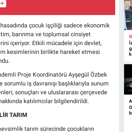
 hasadında çocuk işçiliği sadece ekonomik
ğitim, barınma ve toplumsal cinsiyet
rini içeriyor. Etkili mücadele için devlet,
İ
g
üm kesimlerinin birlikte hareket etmesi
k
ndu.
 Kıdemli Proje Koordinatörü Ayşegül Özbek
e sorumlu iş davranışı başlıklarıyla sunum
enleri, sonuçları ve uluslararası çerçevede
kkında katılımcılar bilgilendirildi.
A
O
b
LİR TARIM
mevsimlik tarım sürecinde çocukların