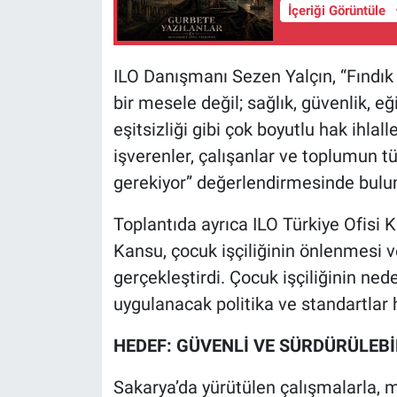
İçeriği Görüntüle
ILO Danışmanı Sezen Yalçın, “Fındık
bir mesele değil; sağlık, güvenlik, e
eşitsizliği gibi çok boyutlu hak ihlalle
işverenler, çalışanlar ve toplumun t
gerekiyor” değerlendirmesinde bulu
Toplantıda ayrıca ILO Türkiye Ofisi
Kansu, çocuk işçiliğinin önlenmesi v
gerçekleştirdi. Çocuk işçiliğinin ned
uygulanacak politika ve standartlar ha
HEDEF: GÜVENLİ VE SÜRDÜRÜLEBİ
Sakarya’da yürütülen çalışmalarla, 