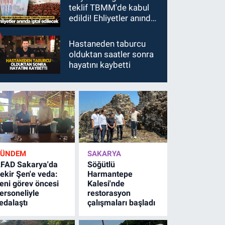
teklif TBMM'de kabul
edildi! Ehliyetler anında
iptal edilecek
Hastaneden taburcu
olduktan saatler sonra
hayatını kaybetti
GÜNDEM
SAKARYA
FAD Sakarya'da
Söğütlü
ekir Şen'e veda:
Harmantepe
eni görev öncesi
Kalesi'nde
ersoneliyle
restorasyon
edalaştı
çalışmaları başladı