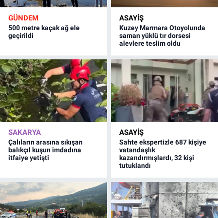
GÜNDEM
ASAYİŞ
500 metre kaçak ağ ele
Kuzey Marmara Otoyolunda
geçirildi
saman yüklü tır dorsesi
alevlere teslim oldu
SAKARYA
ASAYİŞ
Çalıların arasına sıkışan
Sahte ekspertizle 687 kişiye
balıkçıl kuşun imdadına
vatandaşlık
itfaiye yetişti
kazandırmışlardı, 32 kişi
tutuklandı