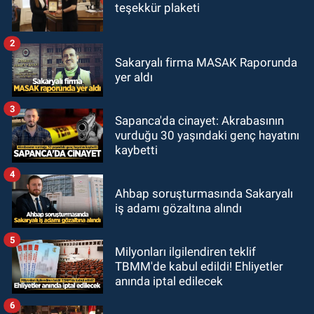
teşekkür plaketi
2
Sakaryalı firma MASAK Raporunda
yer aldı
3
Sapanca'da cinayet: Akrabasının
vurduğu 30 yaşındaki genç hayatını
kaybetti
4
Ahbap soruşturmasında Sakaryalı
iş adamı gözaltına alındı
5
Milyonları ilgilendiren teklif
TBMM'de kabul edildi! Ehliyetler
anında iptal edilecek
6