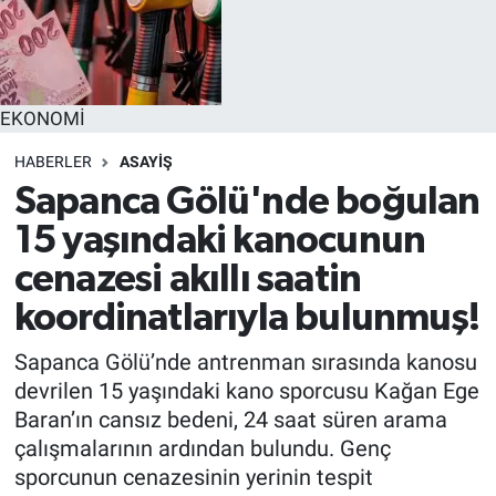
EĞİTİM
MAGAZİN
EKONOMİ
ÖZEL HABER
HABERLER
ASAYİŞ
Sapanca Gölü'nde boğulan
HALK54 PANORAMA
15 yaşındaki kanocunun
cenazesi akıllı saatin
koordinatlarıyla bulunmuş!
Sapanca Gölü’nde antrenman sırasında kanosu
devrilen 15 yaşındaki kano sporcusu Kağan Ege
Baran’ın cansız bedeni, 24 saat süren arama
çalışmalarının ardından bulundu. Genç
sporcunun cenazesinin yerinin tespit