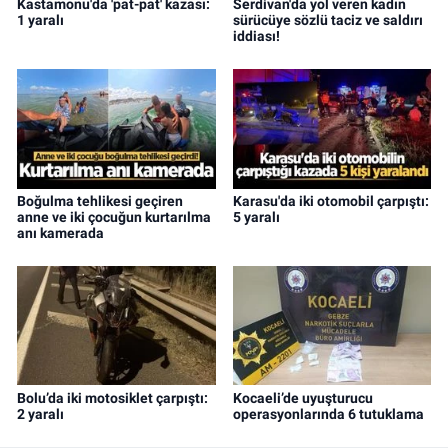
Kastamonu'da 'pat-pat' kazası:
Serdivan'da yol veren kadın
1 yaralı
sürücüye sözlü taciz ve saldırı
iddiası!
Boğulma tehlikesi geçiren
Karasu'da iki otomobil çarpıştı:
anne ve iki çocuğun kurtarılma
5 yaralı
anı kamerada
Bolu’da iki motosiklet çarpıştı:
Kocaeli’de uyuşturucu
2 yaralı
operasyonlarında 6 tutuklama