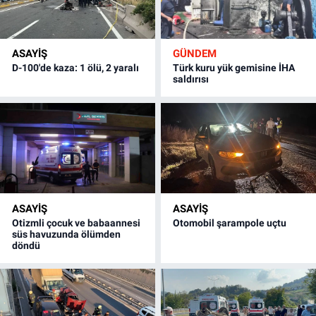
ASAYİŞ
GÜNDEM
D-100'de kaza: 1 ölü, 2 yaralı
Türk kuru yük gemisine İHA
saldırısı
ASAYİŞ
ASAYİŞ
Otizmli çocuk ve babaannesi
Otomobil şarampole uçtu
süs havuzunda ölümden
döndü