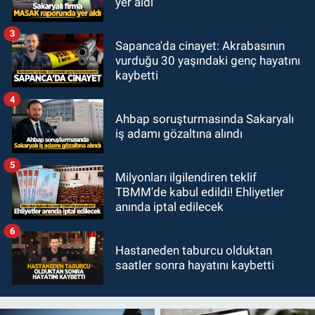
yer aldı
3
Sapanca'da cinayet: Akrabasının
vurduğu 30 yaşındaki genç hayatını
kaybetti
4
Ahbap soruşturmasında Sakaryalı
iş adamı gözaltına alındı
5
Milyonları ilgilendiren teklif
TBMM'de kabul edildi! Ehliyetler
anında iptal edilecek
6
Hastaneden taburcu olduktan
saatler sonra hayatını kaybetti