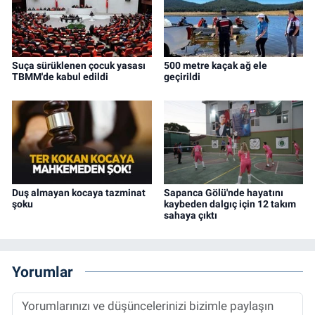
Suça sürüklenen çocuk yasası
500 metre kaçak ağ ele
TBMM'de kabul edildi
geçirildi
Duş almayan kocaya tazminat
Sapanca Gölü'nde hayatını
şoku
kaybeden dalgıç için 12 takım
sahaya çıktı
Yorumlar