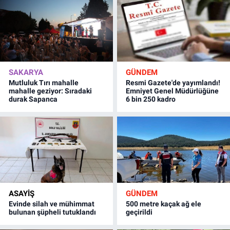
SAKARYA
GÜNDEM
Mutluluk Tırı mahalle
Resmi Gazete'de yayımlandı!
mahalle geziyor: Sıradaki
Emniyet Genel Müdürlüğüne
durak Sapanca
6 bin 250 kadro
ASAYİŞ
GÜNDEM
Evinde silah ve mühimmat
500 metre kaçak ağ ele
bulunan şüpheli tutuklandı
geçirildi