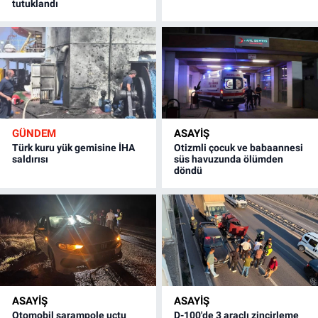
tutuklandı
GÜNDEM
ASAYİŞ
Türk kuru yük gemisine İHA
Otizmli çocuk ve babaannesi
saldırısı
süs havuzunda ölümden
döndü
ASAYİŞ
ASAYİŞ
Otomobil şarampole uçtu
D-100'de 3 araçlı zincirleme