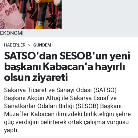
EĞİTİM
MAGAZİN
EKONOMİ
ÖZEL HABER
HABERLER
GÜNDEM
SATSO'dan SESOB'un yeni
HALK54 PANORAMA
başkanı Kabacan'a hayırlı
olsun ziyareti
Sakarya Ticaret ve Sanayi Odası (SATSO)
Başkanı Akgün Altuğ ile Sakarya Esnaf ve
Sanatkarlar Odaları Birliği (SESOB) Başkanı
Muzaffer Kabacan ilimizdeki birlikteliğin şehre
güç verdiğini belirterek ortak çalışma vurgusu
yaptı.