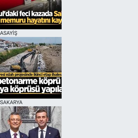
EĞİTİM
MAGAZİN
ASAYİŞ
ÖZEL HABER
HALK54 PANORAMA
SAKARYA