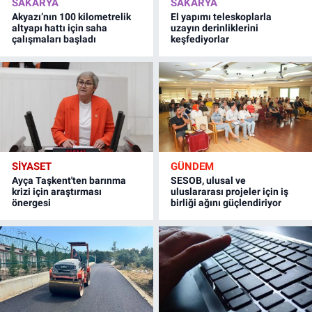
SAKARYA
SAKARYA
Akyazı’nın 100 kilometrelik
El yapımı teleskoplarla
altyapı hattı için saha
uzayın derinliklerini
çalışmaları başladı
keşfediyorlar
SİYASET
GÜNDEM
Ayça Taşkent'ten barınma
SESOB, ulusal ve
krizi için araştırması
uluslararası projeler için iş
önergesi
birliği ağını güçlendiriyor