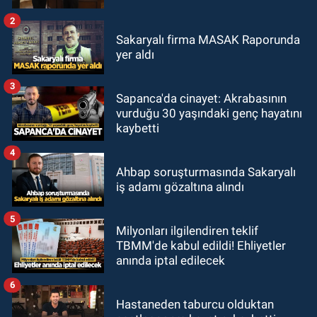
2
Sakaryalı firma MASAK Raporunda
yer aldı
3
Sapanca'da cinayet: Akrabasının
vurduğu 30 yaşındaki genç hayatını
kaybetti
4
Ahbap soruşturmasında Sakaryalı
iş adamı gözaltına alındı
5
Milyonları ilgilendiren teklif
TBMM'de kabul edildi! Ehliyetler
anında iptal edilecek
6
Hastaneden taburcu olduktan