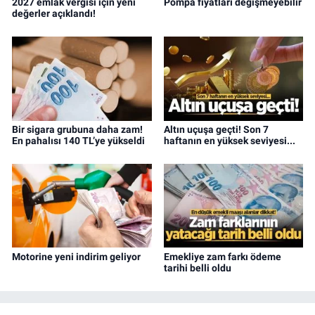
2027 emlak vergisi için yeni
Pompa fiyatları değişmeyebilir
değerler açıklandı!
Bir sigara grubuna daha zam!
Altın uçuşa geçti! Son 7
En pahalısı 140 TL’ye yükseldi
haftanın en yüksek seviyesi...
Motorine yeni indirim geliyor
Emekliye zam farkı ödeme
tarihi belli oldu