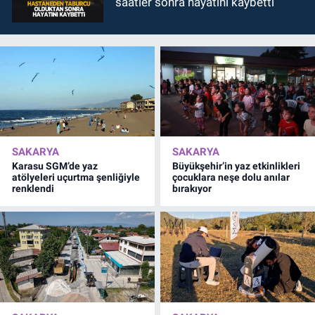
saatler sonra hayatını kaybetti
SAKARYA
SAKARYA
Karasu SGM’de yaz
Büyükşehir’in yaz etkinlikleri
atölyeleri uçurtma şenliğiyle
çocuklara neşe dolu anılar
renklendi
bırakıyor