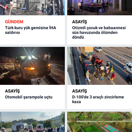
GÜNDEM
ASAYİŞ
Türk kuru yük gemisine İHA
Otizmli çocuk ve babaannesi
saldırısı
süs havuzunda ölümden
döndü
ASAYİŞ
ASAYİŞ
Otomobil şarampole uçtu
D-100'de 3 araçlı zincirleme
kaza