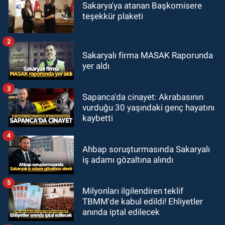
Sakarya'ya atanan Başkomisere
teşekkür plaketi
2
Sakaryalı firma MASAK Raporunda
yer aldı
3
Sapanca'da cinayet: Akrabasının
vurduğu 30 yaşındaki genç hayatını
kaybetti
4
Ahbap soruşturmasında Sakaryalı
iş adamı gözaltına alındı
5
Milyonları ilgilendiren teklif
TBMM'de kabul edildi! Ehliyetler
anında iptal edilecek