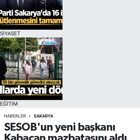
EĞİTİM
MAGAZİN
SİYASET
ÖZEL HABER
HALK54 PANORAMA
EĞİTİM
HABERLER
SAKARYA
SESOB'un yeni başkanı
Kabacan mazbatasını aldı