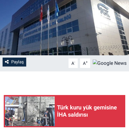
Paylaş
-
+
A
A
Türk kuru yük gemisine
İHA saldırısı