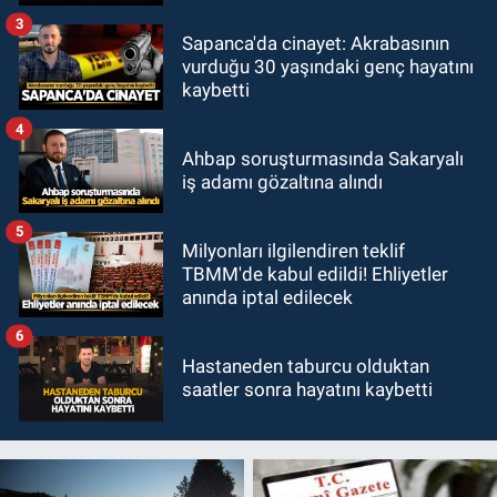
3
Sapanca'da cinayet: Akrabasının
vurduğu 30 yaşındaki genç hayatını
kaybetti
4
Ahbap soruşturmasında Sakaryalı
iş adamı gözaltına alındı
5
Milyonları ilgilendiren teklif
TBMM'de kabul edildi! Ehliyetler
anında iptal edilecek
6
Hastaneden taburcu olduktan
saatler sonra hayatını kaybetti