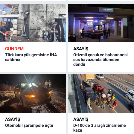
GÜNDEM
ASAYİŞ
Türk kuru yük gemisine İHA
Otizmli çocuk ve babaannesi
saldırısı
süs havuzunda ölümden
döndü
ASAYİŞ
ASAYİŞ
Otomobil şarampole uçtu
D-100'de 3 araçlı zincirleme
kaza