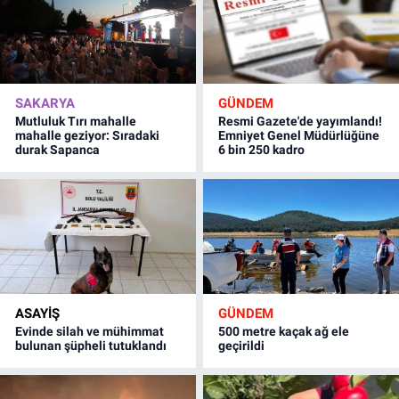
SAKARYA
GÜNDEM
Mutluluk Tırı mahalle
Resmi Gazete'de yayımlandı!
mahalle geziyor: Sıradaki
Emniyet Genel Müdürlüğüne
durak Sapanca
6 bin 250 kadro
ASAYİŞ
GÜNDEM
Evinde silah ve mühimmat
500 metre kaçak ağ ele
bulunan şüpheli tutuklandı
geçirildi