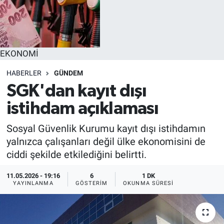
EĞİTİM
MAGAZİN
EKONOMİ
ÖZEL HABER
HABERLER
GÜNDEM
SGK'dan kayıt dışı
HALK54 PANORAMA
istihdam açıklaması
Sosyal Güvenlik Kurumu kayıt dışı istihdamın
yalnızca çalışanları değil ülke ekonomisini de
ciddi şekilde etkilediğini belirtti.
11.05.2026 - 19:16
6
1 DK
YAYINLANMA
GÖSTERIM
OKUNMA SÜRESI