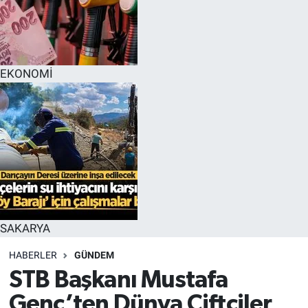
EĞİTİM
MAGAZİN
EKONOMİ
ÖZEL HABER
HALK54 PANORAMA
SAKARYA
HABERLER
GÜNDEM
STB Başkanı Mustafa
Genç’ten Dünya Çiftçiler