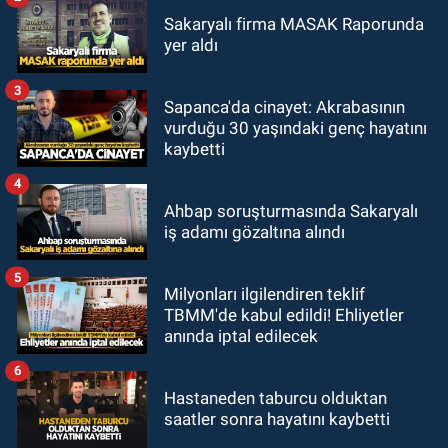
Sakaryalı firma MASAK Raporunda
yer aldı
3
Sapanca'da cinayet: Akrabasının
vurduğu 30 yaşındaki genç hayatını
kaybetti
4
Ahbap soruşturmasında Sakaryalı
iş adamı gözaltına alındı
5
Milyonları ilgilendiren teklif
TBMM'de kabul edildi! Ehliyetler
anında iptal edilecek
6
Hastaneden taburcu olduktan
saatler sonra hayatını kaybetti