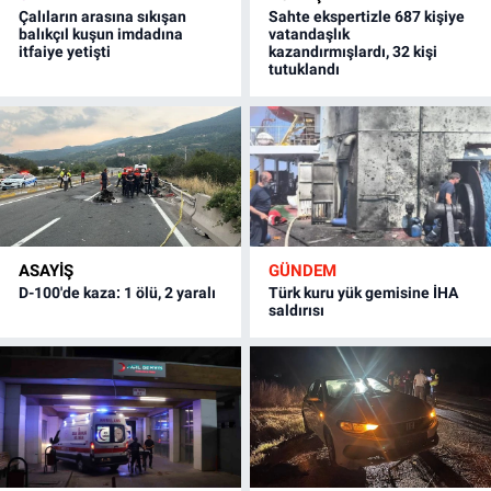
Çalıların arasına sıkışan
Sahte ekspertizle 687 kişiye
balıkçıl kuşun imdadına
vatandaşlık
itfaiye yetişti
kazandırmışlardı, 32 kişi
tutuklandı
ASAYİŞ
GÜNDEM
D-100'de kaza: 1 ölü, 2 yaralı
Türk kuru yük gemisine İHA
saldırısı