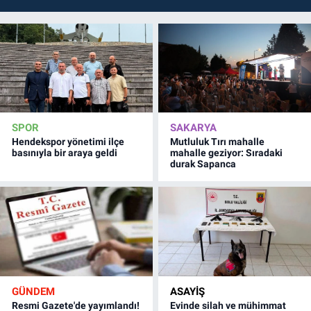
SPOR
SAKARYA
Hendekspor yönetimi ilçe
Mutluluk Tırı mahalle
basınıyla bir araya geldi
mahalle geziyor: Sıradaki
durak Sapanca
GÜNDEM
ASAYİŞ
Resmi Gazete'de yayımlandı!
Evinde silah ve mühimmat