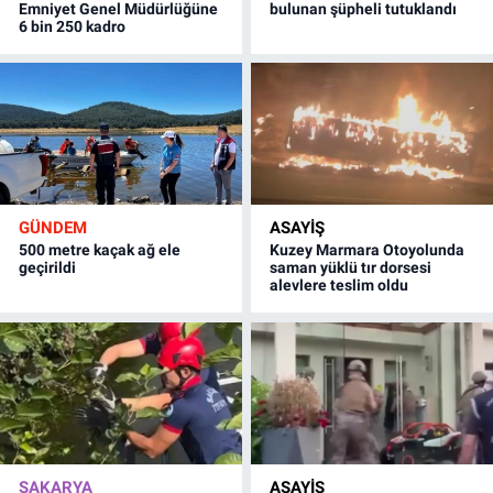
Emniyet Genel Müdürlüğüne
bulunan şüpheli tutuklandı
6 bin 250 kadro
GÜNDEM
ASAYİŞ
500 metre kaçak ağ ele
Kuzey Marmara Otoyolunda
geçirildi
saman yüklü tır dorsesi
alevlere teslim oldu
SAKARYA
ASAYİŞ