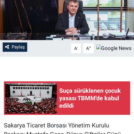
Paylaş
-
+
A
A
Suça sürüklenen çocuk
yasası TBMM'de kabul
edildi
Sakarya Ticaret Borsası Yönetim Kurulu