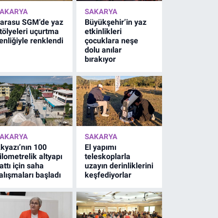
AKARYA
SAKARYA
arasu SGM’de yaz
Büyükşehir’in yaz
tölyeleri uçurtma
etkinlikleri
enliğiyle renklendi
çocuklara neşe
dolu anılar
bırakıyor
AKARYA
SAKARYA
kyazı’nın 100
El yapımı
ilometrelik altyapı
teleskoplarla
attı için saha
uzayın derinliklerini
alışmaları başladı
keşfediyorlar