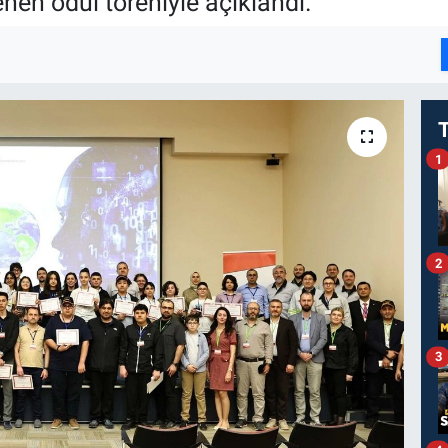
en ödül töreniyle açıklandı.
I
1
2
3