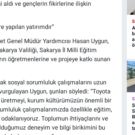
aldı ve gençlerin fikirlerine ilişkin
S
e yapılan yatırımdır”
A
b
a
ket Genel Müdür Yardımcısı Hasan Uygun,
ö
rya Valiliği, Sakarya İl Milli Eğitim
rın öğretmenlerine ve projeye katkı sunan
ak sosyal sorumluluk çalışmalarını uzun
 vurgulayan Uygun, şunları söyledi: “Toyota
S
r üretmeyi, kurum kültürümüzün önemli bir
S
umluluk çalışmalarımızda özellikle eğitim,
S
B
a odaklanıyoruz. Toplumun ihtiyaçlarını ve
a
 olduğumuz deneyim ve bilgi birikimini bu
t