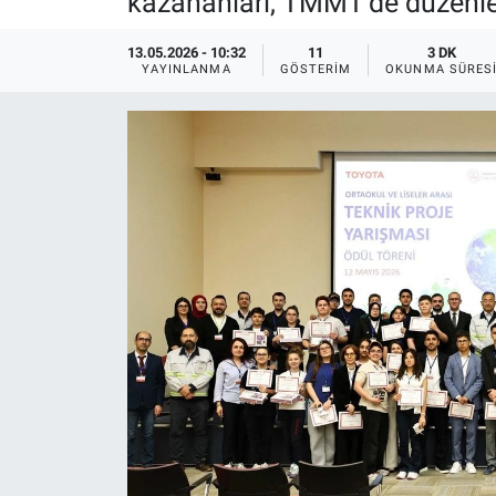
kazananları, TMMT’de düzenlen
EĞİTİM
13.05.2026 - 10:32
11
3 DK
YAYINLANMA
GÖSTERIM
OKUNMA SÜRES
MAGAZİN
ÖZEL HABER
HALK54 PANORAMA