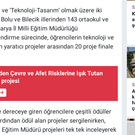
S
 ve ‘Teknoloji-Tasarım’ olmak üzere iki
K
Bolu ve Bilecik illerinden 143 ortaokul ve
a
ş
karya İl Milli Eğitim Müdürlüğü
dirme sürecinde, öğrencilerin teknoloji ve
n yaratıcı projeler arasından 20 proje finale
en Çevre ve Afet Risklerine Işık Tutan
projesi
S
A
k
h
ç
ereceye giren öğrencilere çeşitli ödüller
rdından ödül alan projeler sergilenirken,
li Eğitim Müdürü projeleri tek tek inceleyerek