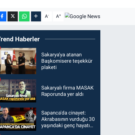
-
+
A
A
Trend Haberler
Sakarya'ya atanan
Başkomisere teşekkür
plaketi
Sakaryalı firma MASAK
Raporunda yer aldı
Sapanca'da cinayet:
Akrabasının vurduğu 30
yaşındaki genç hayatını
kaybetti