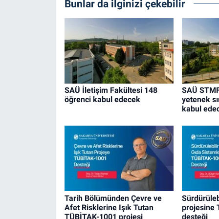
Bunlar da ilginizi çekebilir
SAÜ İletişim Fakültesi 148
SAÜ STMF 
öğrenci kabul edecek
yetenek sı
kabul ede
Tarih Bölümünden Çevre ve
Sürdürüleb
Afet Risklerine Işık Tutan
projesine
TÜBİTAK-1001 projesi
desteği