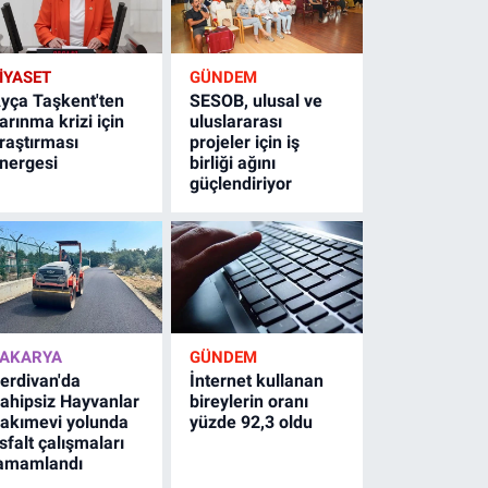
İYASET
GÜNDEM
yça Taşkent'ten
SESOB, ulusal ve
arınma krizi için
uluslararası
raştırması
projeler için iş
nergesi
birliği ağını
güçlendiriyor
AKARYA
GÜNDEM
erdivan'da
İnternet kullanan
ahipsiz Hayvanlar
bireylerin oranı
akımevi yolunda
yüzde 92,3 oldu
sfalt çalışmaları
amamlandı