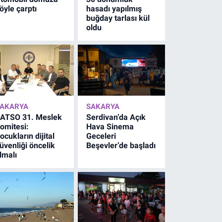
öyle çarptı
hasadı yapılmış
buğday tarlası kül
oldu
AKARYA
SAKARYA
ATSO 31. Meslek
Serdivan’da Açık
omitesi:
Hava Sinema
ocukların dijital
Geceleri
üvenliği öncelik
Beşevler’de başladı
lmalı