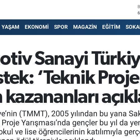
4
5
YAŞAM
EKONOMİ
SPOR
MAGAZİN
EĞİTİM
SOKA
6
6
tiv Sanayi Türki
1
tek: ‘Teknik Proje
6
 kazananları açık
e’nin (TMMT), 2005 yılından bu yana Saka
k Proje Yarışması’nda gençler bu yıl da yeni
okul ve lise öğrencilerinin katılımıyla ger