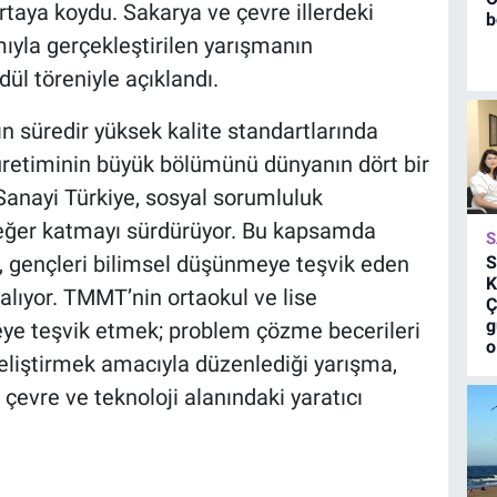
 ortaya koydu. Sakarya ve çevre illerdeki
b
ımıyla gerçekleştirilen yarışmanın
l töreniyle açıklandı.
ın süredir yüksek kalite standartlarında
üretiminin büyük bölümünü dünyanın dört bir
anayi Türkiye, sosyal sorumluluk
değer katmayı sürdürüyor. Bu kapsamda
S
, gençleri bilimsel düşünmeye teşvik eden
S
K
alıyor. TMMT’nin ortaokul ve lise
Ç
g
meye teşvik etmek; problem çözme becerileri
o
 geliştirmek amacıyla düzenlediği yarışma,
n çevre ve teknoloji alanındaki yaratıcı