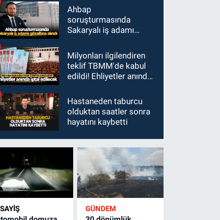
Ahbap
soruşturmasında
Sakaryalı iş adamı
gözaltına alındı
Milyonları ilgilendiren
teklif TBMM'de kabul
edildi! Ehliyetler anında
iptal edilecek
Hastaneden taburcu
olduktan saatler sonra
hayatını kaybetti
SAYİŞ
GÜNDEM
tomobil domuza
30 dönümlük