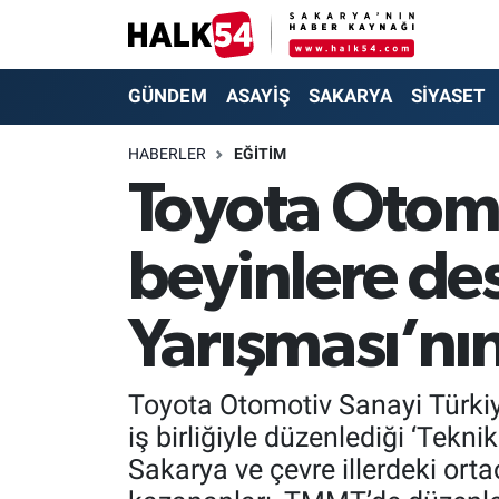
GÜNDEM
Adapazarı Nöbetçi Eczaneler
GÜNDEM
ASAYİŞ
SAKARYA
SİYASET
ASAYİŞ
Adapazarı Hava Durumu
HABERLER
EĞİTİM
Toyota Otomo
YAŞAM
Adapazarı Trafik Yoğunluk Haritası
beyinlere des
SAKARYA
Süper Lig Puan Durumu ve Fikstür
SİYASET
Tüm Manşetler
Yarışması’nın
EKONOMİ
Son Dakika Haberleri
Toyota Otomotiv Sanayi Türkiy
SOKAK RÖPORTAJLARI
Haber Arşivi
iş birliğiyle düzenlediği ‘Tekni
Sakarya ve çevre illerdeki orta
SPOR