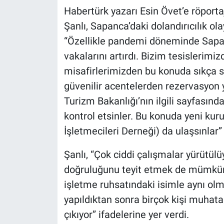
Habertürk yazarı Esin Övet’e röport
Şanlı, Sapanca’daki dolandırıcılık ola
“Özellikle pandemi döneminde Sapanc
vakalarını artırdı. Bizim tesislerim
misafirlerimizden bu konuda sıkça s
güvenilir acentelerden rezervasyon 
Turizm Bakanlığı’nın ilgili sayfasınd
kontrol etsinler. Bu konuda yeni ku
İşletmecileri Derneği) da ulaşsınlar”
Şanlı, “Çok ciddi çalışmalar yürütül
doğruluğunu teyit etmek de mümkün
işletme ruhsatındaki isimle aynı ol
yapıldıktan sonra birçok kişi muhat
çıkıyor” ifadelerine yer verdi.