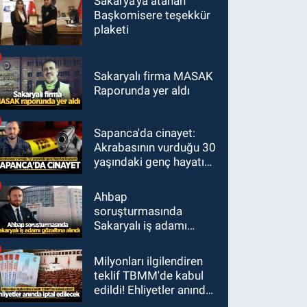
Sakarya'ya atanan
Başkomisere teşekkür
plaketi
Sakaryalı firma MASAK
Raporunda yer aldı
Sapanca'da cinayet:
Akrabasının vurduğu 30
yaşındaki genç hayatını
kaybetti
Ahbap
soruşturmasında
Sakaryalı iş adamı
gözaltına alındı
Milyonları ilgilendiren
teklif TBMM'de kabul
edildi! Ehliyetler anında
iptal edilecek