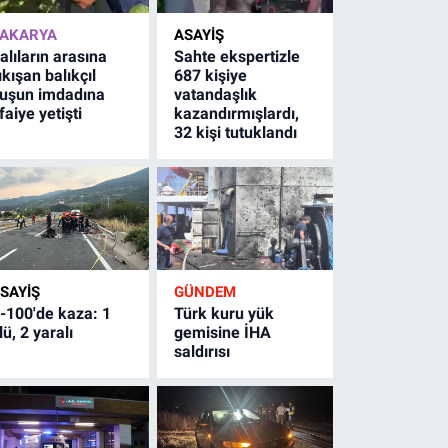
AKARYA
ASAYİŞ
alıların arasına
Sahte ekspertizle
ıkışan balıkçıl
687 kişiye
uşun imdadına
vatandaşlık
tfaiye yetişti
kazandırmışlardı,
32 kişi tutuklandı
SAYİŞ
GÜNDEM
-100'de kaza: 1
Türk kuru yük
lü, 2 yaralı
gemisine İHA
saldırısı