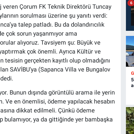
6
aj veren Çorum FK Teknik Direktörü Tuncay
ylarının sorulması üzerine şu yanıtı verdi:
a’ya talep patladı. Bu da dolandırıcılık
izde çok sorun yaşanmıyor ama
orular alıyoruz. Tavsiyem şu: Büyük ve
yaptırmak çok önemli. Ayrıca Kültür ve
an tesisin gerçekten kayıtlı olup olmadığını
rulan SAVİBU'ya (Sapanca Villa ve Bungalov
 dedi.
5
a
üyor. Bunun dışında görüntülü arama ile yerin
. Ve en önemlisi, ödeme yapılacak hesabın
masına dikkat edilmeli. Çünkü ödeme
ap bulamıyor, ya da gittiğinde yer bambaşka