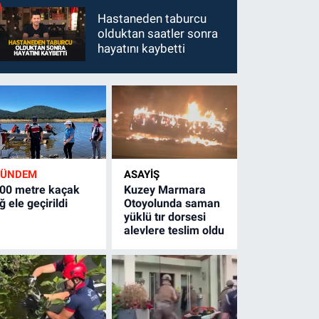
Hastaneden taburcu
olduktan saatler sonra
hayatını kaybetti
GÜNDEM
ASAYİŞ
00 metre kaçak
Kuzey Marmara
ğ ele geçirildi
Otoyolunda saman
yüklü tır dorsesi
alevlere teslim oldu