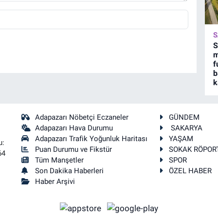
S
S
m
f
b
k
Adapazarı Nöbetçi Eczaneler
GÜNDEM
Adapazarı Hava Durumu
SAKARYA
Adapazarı Trafik Yoğunluk Haritası
YAŞAM
u:
Puan Durumu ve Fikstür
SOKAK RÖPOR
64
Tüm Manşetler
SPOR
Son Dakika Haberleri
ÖZEL HABER
Haber Arşivi