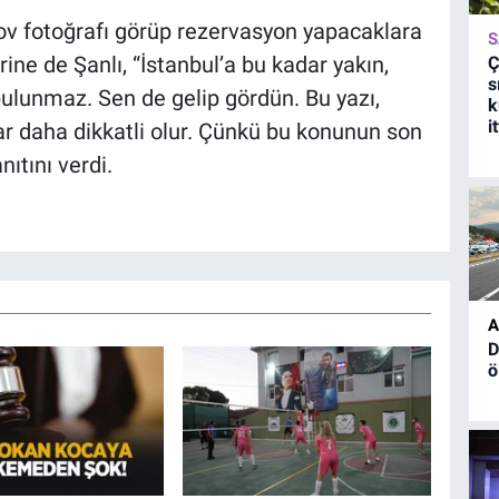
v fotoğrafı görüp rezervasyon yapacaklara
S
ine de Şanlı, “İstanbul’a bu kadar yakın,
Ç
s
bulunmaz. Sen de gelip gördün. Bu yazı,
k
i
ar daha dikkatli olur. Çünkü bu konunun son
ıtını verdi.
A
D
ö