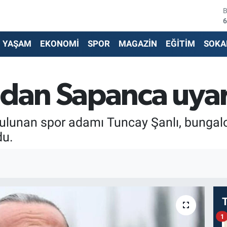
6
4
YAŞAM
EKONOMİ
SPOR
MAGAZİN
EĞİTİM
SOKA
5
6
'dan Sapanca uyar
6
ulunan spor adamı Tuncay Şanlı, bungalo
1
du.
1