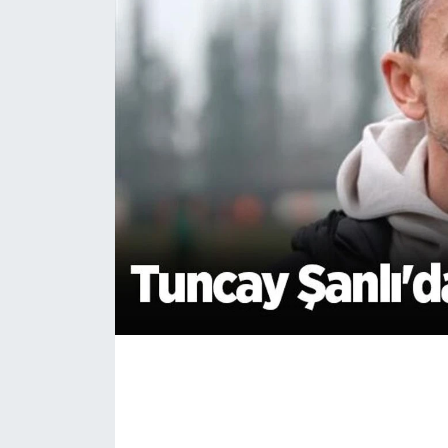
EĞİTİM
MAGAZİN
ÖZEL HABER
HALK54 PANORAMA