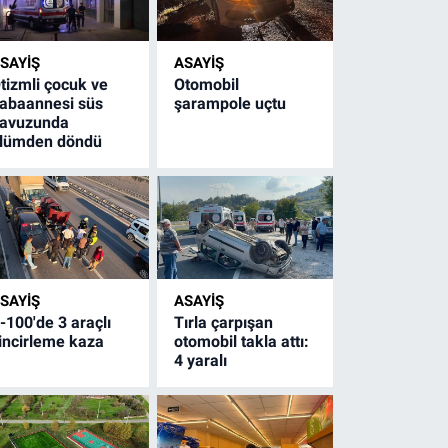
SAYİŞ
ASAYİŞ
tizmli çocuk ve
Otomobil
abaannesi süs
şarampole uçtu
avuzunda
lümden döndü
SAYİŞ
ASAYİŞ
-100'de 3 araçlı
Tırla çarpışan
incirleme kaza
otomobil takla attı:
4 yaralı