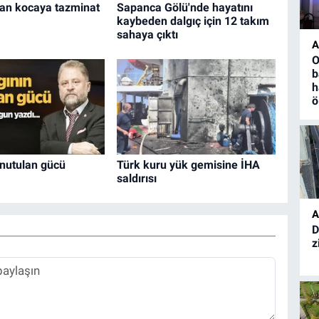
an kocaya tazminat
Sapanca Gölü'nde hayatını
kaybeden dalgıç için 12 takım
sahaya çıktı
A
O
b
h
ö
unutulan gücü
Türk kuru yük gemisine İHA
saldırısı
A
D
z