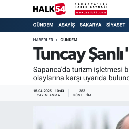
GÜNDEM
Adapazarı Nöbetçi Eczaneler
GÜNDEM
ASAYİŞ
SAKARYA
SİYASET
ASAYİŞ
Adapazarı Hava Durumu
HABERLER
GÜNDEM
Tuncay Şanlı
YAŞAM
Adapazarı Trafik Yoğunluk Haritası
SAKARYA
Süper Lig Puan Durumu ve Fikstür
Sapanca’da turizm işletmesi b
olaylarına karşı uyarıda bulun
SİYASET
Tüm Manşetler
15.04.2025 - 10:43
383
EKONOMİ
Son Dakika Haberleri
YAYINLANMA
GÖSTERIM
SOKAK RÖPORTAJLARI
Haber Arşivi
SPOR