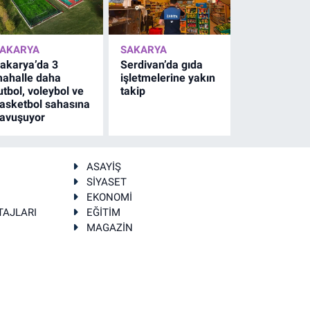
AKARYA
SAKARYA
akarya’da 3
Serdivan’da gıda
ahalle daha
işletmelerine yakın
utbol, voleybol ve
takip
asketbol sahasına
avuşuyor
ASAYİŞ
SİYASET
EKONOMİ
TAJLARI
EĞİTİM
MAGAZİN