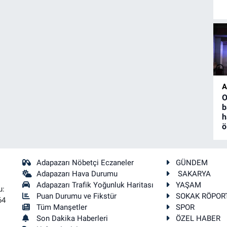
A
O
b
h
ö
Adapazarı Nöbetçi Eczaneler
GÜNDEM
Adapazarı Hava Durumu
SAKARYA
Adapazarı Trafik Yoğunluk Haritası
YAŞAM
u:
Puan Durumu ve Fikstür
SOKAK RÖPOR
64
Tüm Manşetler
SPOR
Son Dakika Haberleri
ÖZEL HABER