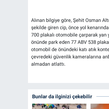
Alınan bilgiye göre, Şehit Osman Alt
şekilde giren cip, önce yol kenarın
700 plakalı otomobile çarparak yan yat
önünde park eden 77 ABV 538 plakalı
otomobil de önündeki katı atık kontey
çevredeki güvenlik kameralarına anb
almadan atlattı.
Bunlar da ilginizi çekebilir