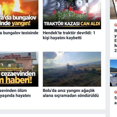
R
a bungalov tesisinde
Hendek'te traktör devrildi: 1
y
kişi hayatını kaybetti
E
M
2
zaevinden ölüm
Bolu’da anız yangını ağaçlık
 yaşında hayatını
alana sıçramadan söndürüldü
5
a