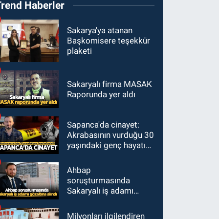
Trend Haberler
Sakarya'ya atanan
Başkomisere teşekkür
plaketi
Sakaryalı firma MASAK
Raporunda yer aldı
Sapanca'da cinayet:
Akrabasının vurduğu 30
yaşındaki genç hayatını
kaybetti
Ahbap
soruşturmasında
Sakaryalı iş adamı
gözaltına alındı
Milyonları ilgilendiren