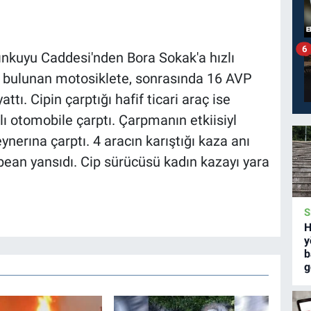
6
ınkuyu Caddesi'nden Bora Sokak'a hızlı
da bulunan motosiklete, sonrasında 16 AVP
tı. Cipin çarptığı hafif ticari araç ise
 otomobile çarptı. Çarpmanın etkiisiyl
nerına çarptı. 4 aracın karıştığı kaza anı
ean yansıdı. Cip sürücüsü kadın kazayı yara
S
H
y
b
g