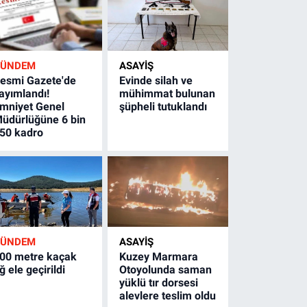
GÜNDEM
ASAYİŞ
esmi Gazete'de
Evinde silah ve
ayımlandı!
mühimmat bulunan
mniyet Genel
şüpheli tutuklandı
üdürlüğüne 6 bin
50 kadro
GÜNDEM
ASAYİŞ
00 metre kaçak
Kuzey Marmara
ğ ele geçirildi
Otoyolunda saman
yüklü tır dorsesi
alevlere teslim oldu