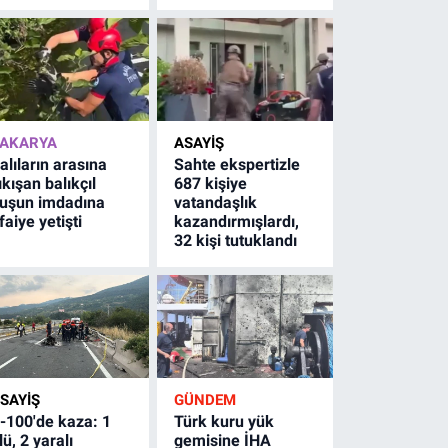
AKARYA
ASAYİŞ
alıların arasına
Sahte ekspertizle
ıkışan balıkçıl
687 kişiye
uşun imdadına
vatandaşlık
tfaiye yetişti
kazandırmışlardı,
32 kişi tutuklandı
SAYİŞ
GÜNDEM
-100'de kaza: 1
Türk kuru yük
lü, 2 yaralı
gemisine İHA