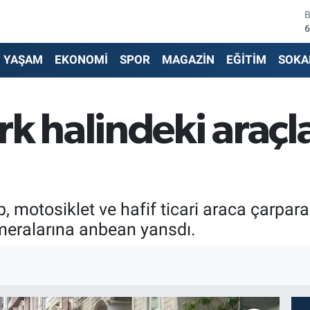
6
4
YAŞAM
EKONOMİ
SPOR
MAGAZİN
EĞİTİM
SOKA
5
6
rk halindeki araçl
6
1
p, motosiklet ve hafif ticari araca çarpara
meralarına anbean yansdı.