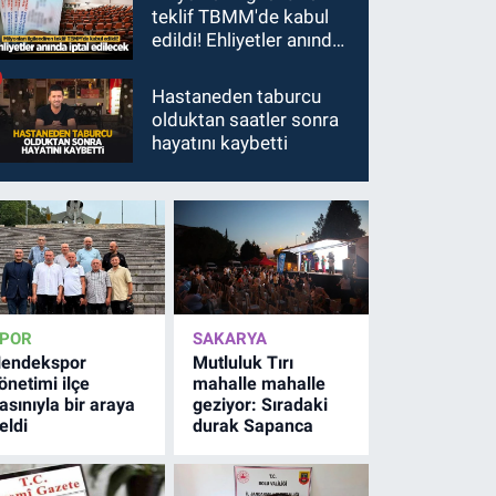
teklif TBMM'de kabul
edildi! Ehliyetler anında
iptal edilecek
Hastaneden taburcu
olduktan saatler sonra
hayatını kaybetti
POR
SAKARYA
endekspor
Mutluluk Tırı
önetimi ilçe
mahalle mahalle
asınıyla bir araya
geziyor: Sıradaki
eldi
durak Sapanca