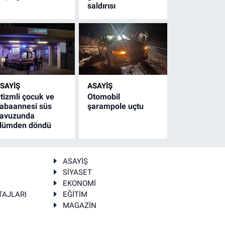
saldırısı
SAYİŞ
ASAYİŞ
tizmli çocuk ve
Otomobil
abaannesi süs
şarampole uçtu
avuzunda
lümden döndü
ASAYİŞ
SİYASET
EKONOMİ
TAJLARI
EĞİTİM
MAGAZİN