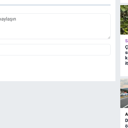
S
Ç
s
k
i
A
D
ö