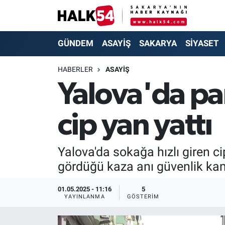
GÜNDEM
Adapazarı Nöbetçi Eczaneler
GÜNDEM
ASAYİŞ
SAKARYA
SİYASET
ASAYİŞ
Adapazarı Hava Durumu
HABERLER
ASAYİŞ
Yalova'da pa
YAŞAM
Adapazarı Trafik Yoğunluk Haritası
cip yan yattı
SAKARYA
Süper Lig Puan Durumu ve Fikstür
SİYASET
Tüm Manşetler
Yalova'da sokağa hızlı giren ci
gördüğü kaza anı güvenlik ka
EKONOMİ
Son Dakika Haberleri
01.05.2025 - 11:16
5
SOKAK RÖPORTAJLARI
Haber Arşivi
YAYINLANMA
GÖSTERIM
SPOR