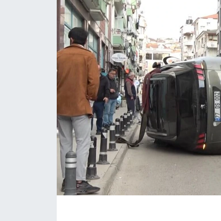
EĞİTİM
MAGAZİN
ÖZEL HABER
HALK54 PANORAMA