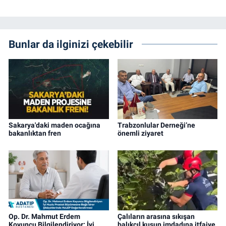
Bunlar da ilginizi çekebilir
Sakarya'daki maden ocağına
Trabzonlular Derneği’ne
bakanlıktan fren
önemli ziyaret
Op. Dr. Mahmut Erdem
Çalıların arasına sıkışan
Koyuncu Bilgilendiriyor: İyi
balıkçıl kuşun imdadına itfaiye