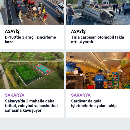
ASAYİŞ
ASAYİŞ
D-100'de 3 araçlı zincirleme
Tırla çarpışan otomobil takla
kaza
attı: 4 yaralı
SAKARYA
SAKARYA
Sakarya’da 3 mahalle daha
Serdivan’da gıda
futbol, voleybol ve basketbol
işletmelerine yakın takip
sahasına kavuşuyor