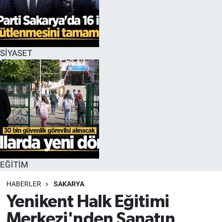
EĞİTİM
MAGAZİN
SİYASET
ÖZEL HABER
HALK54 PANORAMA
EĞİTİM
HABERLER
SAKARYA
Yenikent Halk Eğitimi
Merkezi'nden Sanatın