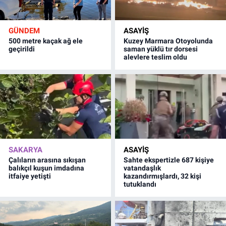
GÜNDEM
ASAYİŞ
500 metre kaçak ağ ele
Kuzey Marmara Otoyolunda
geçirildi
saman yüklü tır dorsesi
alevlere teslim oldu
SAKARYA
ASAYİŞ
Çalıların arasına sıkışan
Sahte ekspertizle 687 kişiye
balıkçıl kuşun imdadına
vatandaşlık
itfaiye yetişti
kazandırmışlardı, 32 kişi
tutuklandı