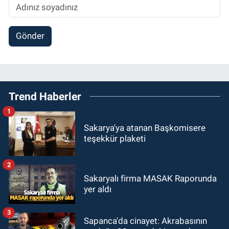
Gönder
Trend Haberler
1
Sakarya'ya atanan Başkomisere
teşekkür plaketi
2
Sakaryalı firma MASAK Raporunda
yer aldı
3
Sapanca'da cinayet: Akrabasının