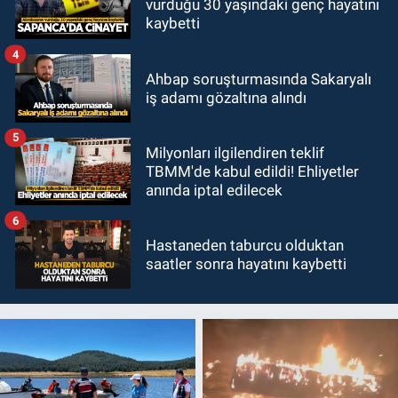
vurduğu 30 yaşındaki genç hayatını
kaybetti
4
Ahbap soruşturmasında Sakaryalı
iş adamı gözaltına alındı
5
Milyonları ilgilendiren teklif
TBMM'de kabul edildi! Ehliyetler
anında iptal edilecek
6
Hastaneden taburcu olduktan
saatler sonra hayatını kaybetti