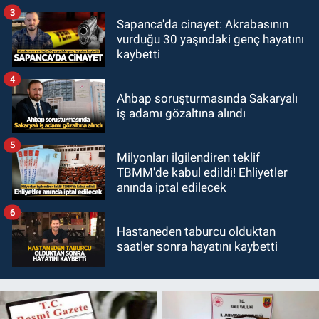
3
Sapanca'da cinayet: Akrabasının
vurduğu 30 yaşındaki genç hayatını
kaybetti
4
Ahbap soruşturmasında Sakaryalı
iş adamı gözaltına alındı
5
Milyonları ilgilendiren teklif
TBMM'de kabul edildi! Ehliyetler
anında iptal edilecek
6
Hastaneden taburcu olduktan
saatler sonra hayatını kaybetti