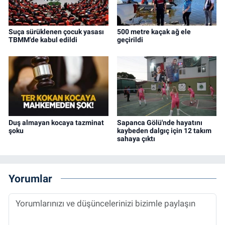
Suça sürüklenen çocuk yasası
500 metre kaçak ağ ele
TBMM'de kabul edildi
geçirildi
Duş almayan kocaya tazminat
Sapanca Gölü'nde hayatını
şoku
kaybeden dalgıç için 12 takım
sahaya çıktı
Yorumlar