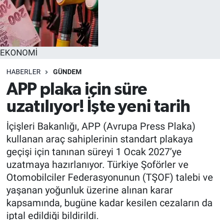
EĞİTİM
MAGAZİN
EKONOMİ
ÖZEL HABER
HABERLER
GÜNDEM
APP plaka için süre
HALK54 PANORAMA
uzatılıyor! İşte yeni tarih
İçişleri Bakanlığı, APP (Avrupa Press Plaka)
kullanan araç sahiplerinin standart plakaya
geçişi için tanınan süreyi 1 Ocak 2027’ye
uzatmaya hazırlanıyor. Türkiye Şoförler ve
Otomobilciler Federasyonunun (TŞOF) talebi ve
yaşanan yoğunluk üzerine alınan karar
kapsamında, bugüne kadar kesilen cezaların da
iptal edildiği bildirildi.