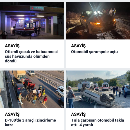
ASAYİŞ
ASAYİŞ
Otizmli çocuk ve babaannesi
Otomobil şarampole uçtu
süs havuzunda ölümden
döndü
ASAYİŞ
ASAYİŞ
D-100'de 3 araçlı zincirleme
Tırla çarpışan otomobil takla
kaza
attı: 4 yaralı