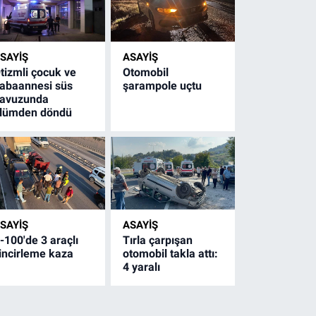
SAYİŞ
ASAYİŞ
tizmli çocuk ve
Otomobil
abaannesi süs
şarampole uçtu
avuzunda
lümden döndü
SAYİŞ
ASAYİŞ
-100'de 3 araçlı
Tırla çarpışan
incirleme kaza
otomobil takla attı:
4 yaralı