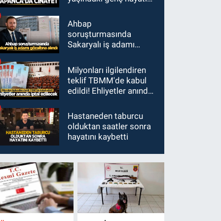
kaybetti
Ahbap
soruşturmasında
Sakaryalı iş adamı
gözaltına alındı
Milyonları ilgilendiren
teklif TBMM'de kabul
edildi! Ehliyetler anında
iptal edilecek
Hastaneden taburcu
olduktan saatler sonra
hayatını kaybetti