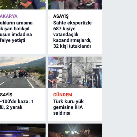
AKARYA
ASAYİŞ
alıların arasına
Sahte ekspertizle
ıkışan balıkçıl
687 kişiye
uşun imdadına
vatandaşlık
tfaiye yetişti
kazandırmışlardı,
32 kişi tutuklandı
SAYİŞ
GÜNDEM
-100'de kaza: 1
Türk kuru yük
lü, 2 yaralı
gemisine İHA
saldırısı