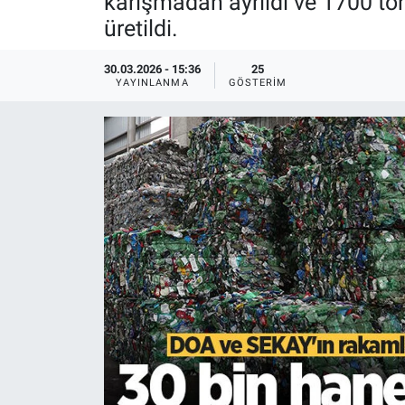
karışmadan ayrıldı ve 1700 ton 
üretildi.
EĞİTİM
30.03.2026 - 15:36
25
MAGAZİN
YAYINLANMA
GÖSTERIM
ÖZEL HABER
HALK54 PANORAMA