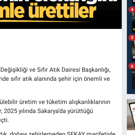
4
5
6
eğişikliği ve Sıfır Atık Dairesi Başkanlığı,
nde sıfır atık alanında şehir için önemli ve
lebilir üretim ve tüketim alışkanlıklarının
r, 2025 yılında Sakarya’da yürüttüğü
çti.
tık, doğayı zehirlemeden SEKAY marifetiyle