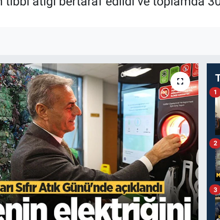
tıbbi atığı bertaraf edildi ve toplamda 3
1
2
3