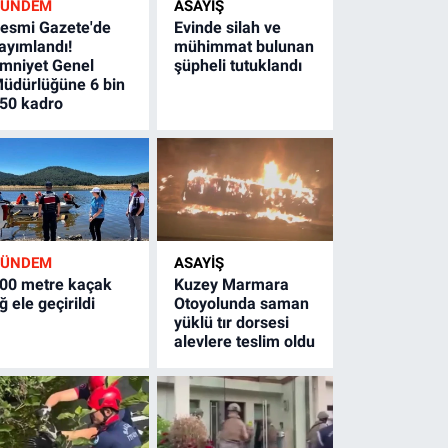
GÜNDEM
ASAYİŞ
esmi Gazete'de
Evinde silah ve
ayımlandı!
mühimmat bulunan
mniyet Genel
şüpheli tutuklandı
üdürlüğüne 6 bin
50 kadro
GÜNDEM
ASAYİŞ
00 metre kaçak
Kuzey Marmara
ğ ele geçirildi
Otoyolunda saman
yüklü tır dorsesi
alevlere teslim oldu