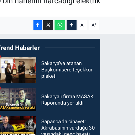
0 bin hanenin harcadığı elektrik
-
+
A
A
Trend Haberler
Sakarya'ya atanan
Başkomisere teşekkür
plaketi
Sakaryalı firma MASAK
Raporunda yer aldı
Sapanca'da cinayet:
Akrabasının vurduğu 30
yaşındaki genç hayatını