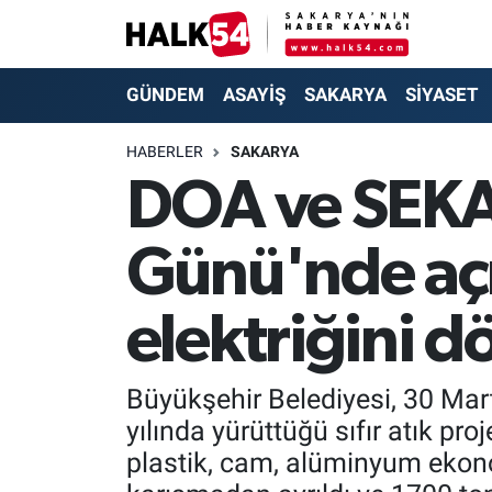
GÜNDEM
Adapazarı Nöbetçi Eczaneler
GÜNDEM
ASAYİŞ
SAKARYA
SİYASET
ASAYİŞ
Adapazarı Hava Durumu
HABERLER
SAKARYA
DOA ve SEKAY'
YAŞAM
Adapazarı Trafik Yoğunluk Haritası
Günü'nde açı
SAKARYA
Süper Lig Puan Durumu ve Fikstür
SİYASET
Tüm Manşetler
elektriğini 
EKONOMİ
Son Dakika Haberleri
Büyükşehir Belediyesi, 30 Mart
SOKAK RÖPORTAJLARI
Haber Arşivi
yılında yürüttüğü sıfır atık pro
plastik, cam, alüminyum ekonom
SPOR