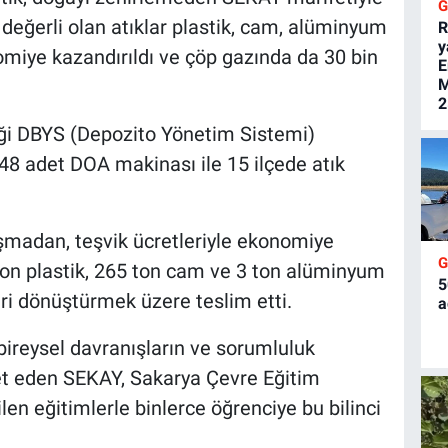
a değerli olan atıklar plastik, cam, alüminyum
R
y
onomiye kazandırıldı ve çöp gazında da 30 bin
E
M
2
diği DBYS (Depozito Yönetim Sistemi)
48 adet DOA makinası ile 15 ilçede atık
ışmadan, teşvik ücretleriyle ekonomiye
ton plastik, 265 ton cam ve 3 ton alüminyum
5
ri dönüştürmek üzere teslim etti.
a
 bireysel davranışların ve sorumluluk
et eden SEKAY, Sakarya Çevre Eğitim
en eğitimlerle binlerce öğrenciye bu bilinci