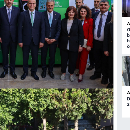
A
O
b
h
ö
A
D
z