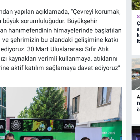
ğı’ndan yapılan açıklamada, “Çevreyi korumak,
S
en büyük sorumluluğudur. Büyükşehir
Ç
s
ğan hanımefendinin himayelerinde başlatılan
k
a ve şehrimizin bu alandaki gelişimine katkı
i
yoruz. 30 Mart Uluslararası Sıfır Atık
zı kaynakları verimli kullanmaya, atıklarını
ne aktif katılım sağlamaya davet ediyoruz”
A
D
ö