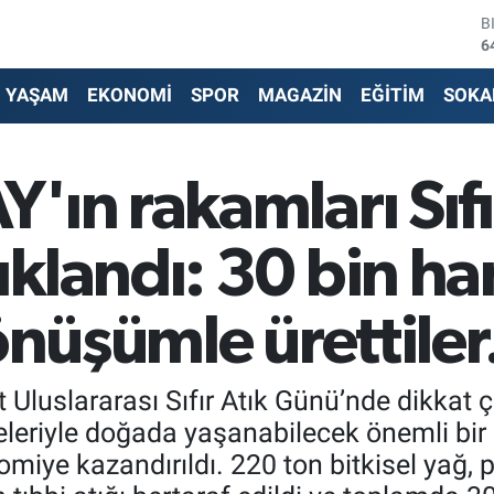
D
4
E
5
YAŞAM
EKONOMİ
SPOR
MAGAZİN
EĞİTİM
SOKA
S
6
G
6
ın rakamları Sıfı
B
1
B
klandı: 30 bin ha
6
dönüşümle ürettile
 Uluslararası Sıfır Atık Günü’nde dikkat ç
jeleriyle doğada yaşanabilecek önemli bir k
iye kazandırıldı. 220 ton bitkisel yağ, pi