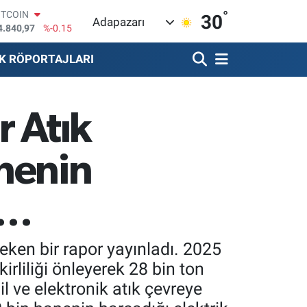
°
OLAR
30
Adapazarı
7,7436
%0.18
URO
5,2510
%0.32
K RÖPORTAJLARI
TERLİN
4,4811
%0.38
RAM ALTIN
660.55
%0
r Atık
İST100
3.779
%-14
ITCOIN
nenin
4.840,97
%-0.15
r…
eken bir rapor yayınladı. 2025
irliliği önleyerek 28 bin ton
l ve elektronik atık çevreye