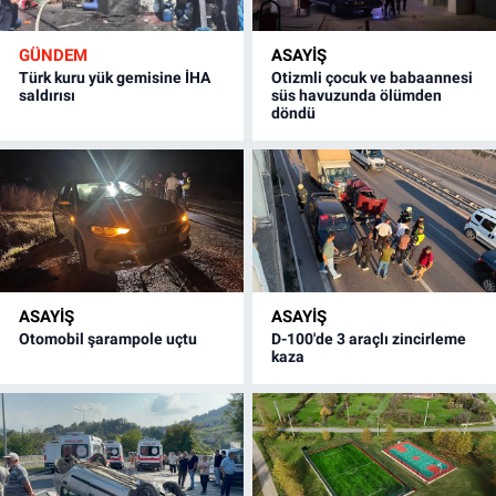
GÜNDEM
ASAYİŞ
Türk kuru yük gemisine İHA
Otizmli çocuk ve babaannesi
saldırısı
süs havuzunda ölümden
döndü
ASAYİŞ
ASAYİŞ
Otomobil şarampole uçtu
D-100'de 3 araçlı zincirleme
kaza