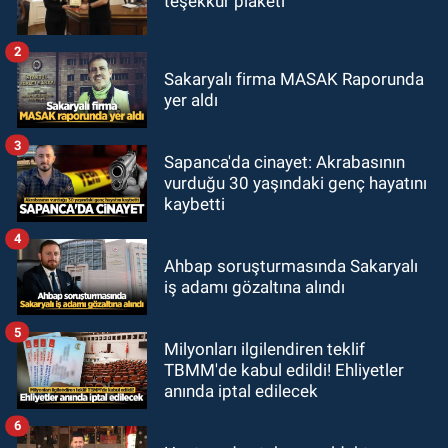
teşekkür plaketi
2
Sakaryalı firma MASAK Raporunda
yer aldı
3
Sapanca'da cinayet: Akrabasının
vurduğu 30 yaşındaki genç hayatını
kaybetti
4
Ahbap soruşturmasında Sakaryalı
iş adamı gözaltına alındı
5
Milyonları ilgilendiren teklif
TBMM'de kabul edildi! Ehliyetler
anında iptal edilecek
6