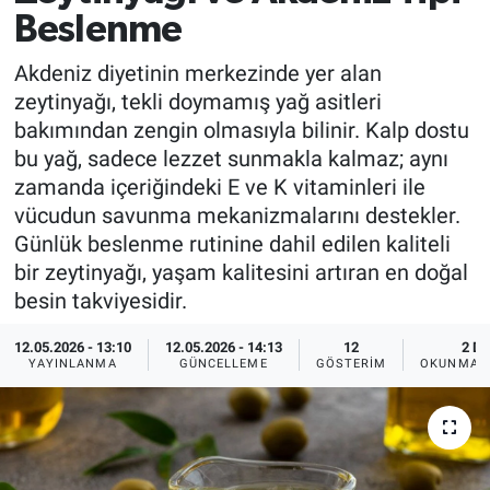
Beslenme
EĞİTİM
Akdeniz diyetinin merkezinde yer alan
MAGAZİN
zeytinyağı, tekli doymamış yağ asitleri
bakımından zengin olmasıyla bilinir. Kalp dostu
ÖZEL HABER
bu yağ, sadece lezzet sunmakla kalmaz; aynı
zamanda içeriğindeki E ve K vitaminleri ile
HALK54 PANORAMA
vücudun savunma mekanizmalarını destekler.
Günlük beslenme rutinine dahil edilen kaliteli
bir zeytinyağı, yaşam kalitesini artıran en doğal
besin takviyesidir.
12.05.2026 - 13:10
12.05.2026 - 14:13
12
2 DK
YAYINLANMA
GÜNCELLEME
GÖSTERIM
OKUNMA S