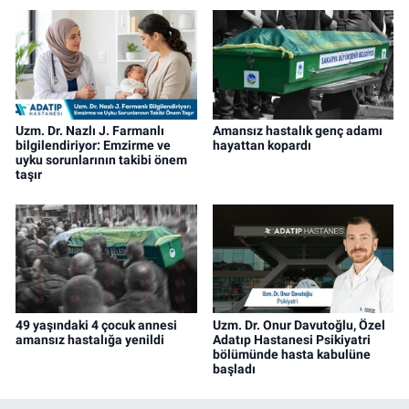
Uzm. Dr. Nazlı J. Farmanlı
Amansız hastalık genç adamı
bilgilendiriyor: Emzirme ve
hayattan kopardı
uyku sorunlarının takibi önem
taşır
49 yaşındaki 4 çocuk annesi
Uzm. Dr. Onur Davutoğlu, Özel
amansız hastalığa yenildi
Adatıp Hastanesi Psikiyatri
bölümünde hasta kabulüne
başladı