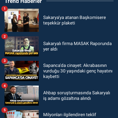
Trend Haberler
1
Sakarya'ya atanan Başkomisere
teşekkür plaketi
2
Sakaryalı firma MASAK Raporunda
yer aldı
3
Sapanca'da cinayet: Akrabasının
vurduğu 30 yaşındaki genç hayatını
kaybetti
4
Ahbap soruşturmasında Sakaryalı
iş adamı gözaltına alındı
5
Milyonları ilgilendiren teklif