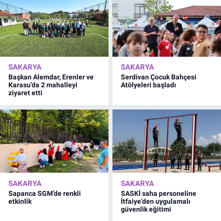
SAKARYA
SAKARYA
Başkan Alemdar, Erenler ve
Serdivan Çocuk Bahçesi
Karasu’da 2 mahalleyi
Atölyeleri başladı
ziyaret etti
SAKARYA
SAKARYA
Sapanca SGM’de renkli
SASKİ saha personeline
etkinlik
İtfaiye’den uygulamalı
güvenlik eğitimi