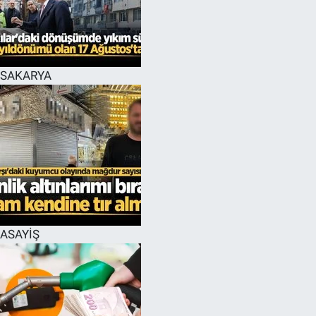
EĞİTİM
MAGAZİN
SAKARYA
ÖZEL HABER
HALK54 PANORAMA
ASAYİŞ