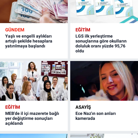
GÜNDEM
EĞİTİM
Yaşlı ve engelli aylıkları
LGS ilk yerleştirme
artışlı şekilde hesaplara
sonuçlarına göre okulların
yatırılmaya başlandı
doluluk oranı yüzde 95,76
oldu
EĞİTİM
ASAYİŞ
MEB'de il içi mazerete bağlı
Ece Naz'ın son anları
yer değiştirme sonuçları
kamerada
açıklandı