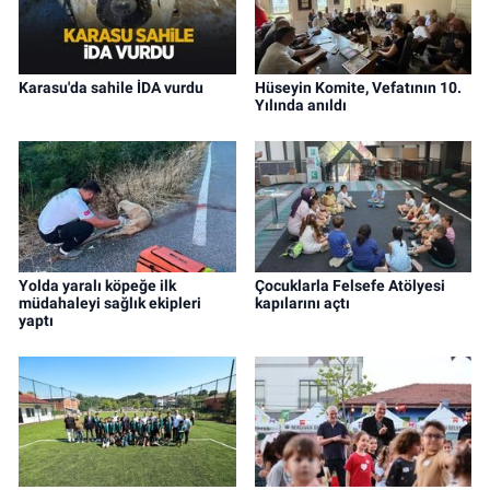
Karasu'da sahile İDA vurdu
Hüseyin Komite, Vefatının 10.
Yılında anıldı
Yolda yaralı köpeğe ilk
Çocuklarla Felsefe Atölyesi
müdahaleyi sağlık ekipleri
kapılarını açtı
yaptı