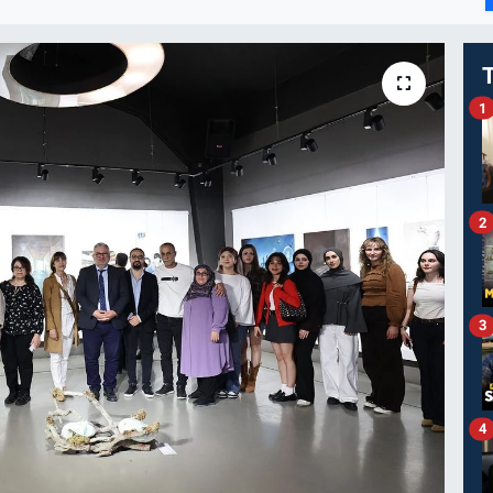
I
1
2
3
4