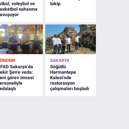
utbol, voleybol ve
takip
asketbol sahasına
avuşuyor
GÜNDEM
SAKARYA
FAD Sakarya'da
Söğütlü
ekir Şen'e veda:
Harmantepe
eni görev öncesi
Kalesi'nde
ersoneliyle
restorasyon
edalaştı
çalışmaları başladı