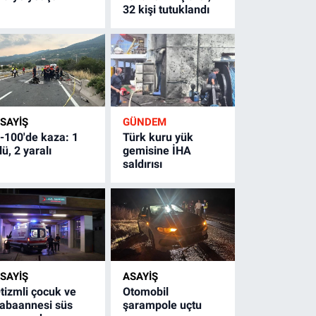
32 kişi tutuklandı
SAYİŞ
GÜNDEM
-100'de kaza: 1
Türk kuru yük
lü, 2 yaralı
gemisine İHA
saldırısı
SAYİŞ
ASAYİŞ
tizmli çocuk ve
Otomobil
abaannesi süs
şarampole uçtu