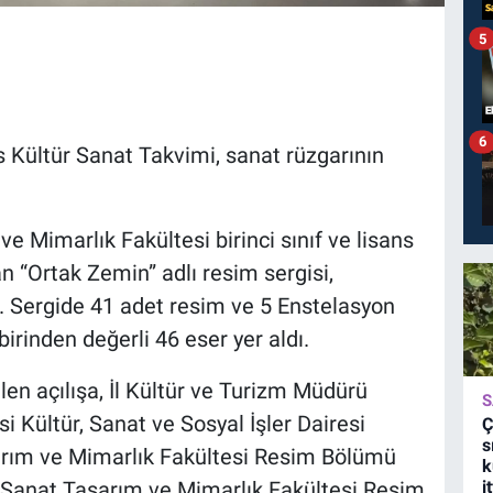
5
6
 Kültür Sanat Takvimi, sanat rüzgarının
e Mimarlık Fakültesi birinci sınıf ve lisans
n “Ortak Zemin” adlı resim sergisi,
dı. Sergide 41 adet resim ve 5 Enstelasyon
irinden değerli 46 eser yer aldı.
len açılışa, İl Kültür ve Turizm Müdürü
S
 Kültür, Sanat ve Sosyal İşler Dairesi
Ç
s
arım ve Mimarlık Fakültesi Resim Bölümü
k
 Sanat Tasarım ve Mimarlık Fakültesi Resim
i