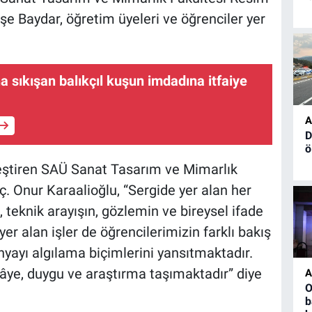
e Baydar, öğretim üyeleri ve öğrenciler yer
na sıkışan balıkçıl kuşun imdadına itfaiye
A
D
ö
leştiren SAÜ Sanat Tasarım ve Mimarlık
 Onur Karaalioğlu, “Sergide yer alan her
teknik arayışın, gözlemin ve bireysel ifade
er alan işler de öğrencilerimizin farklı bakış
 dünyayı algılama biçimlerini yansıtmaktadır.
ikâye, duygu ve araştırma taşımaktadır” diye
A
O
b