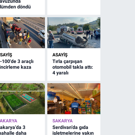
avuzunda
lümden döndü
SAYİŞ
ASAYİŞ
-100'de 3 araçlı
Tırla çarpışan
incirleme kaza
otomobil takla attı:
4 yaralı
AKARYA
SAKARYA
akarya’da 3
Serdivan’da gıda
ahalle daha
işletmelerine yakın