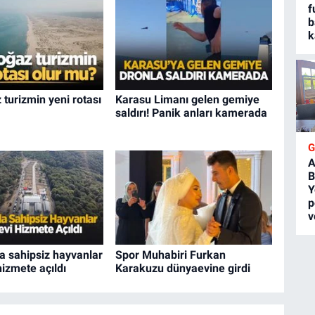
f
b
k
turizmin yeni rotası
Karasu Limanı gelen gemiye
saldırı! Panik anları kamerada
A
B
Y
p
v
a sahipsiz hayvanlar
Spor Muhabiri Furkan
izmete açıldı
Karakuzu dünyaevine girdi