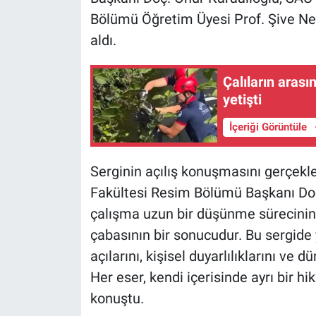
Bölümü Öğretim Üyesi Prof. Şive Neş
aldı.
Çalıların arası
yetişti
İçeriği Görüntüle
Serginin açılış konuşmasını gerçek
Fakültesi Resim Bölümü Başkanı Doç.
çalışma uzun bir düşünme sürecinin, 
çabasının bir sonucudur. Bu sergide y
açılarını, kişisel duyarlılıklarını ve
Her eser, kendi içerisinde ayrı bir h
konuştu.