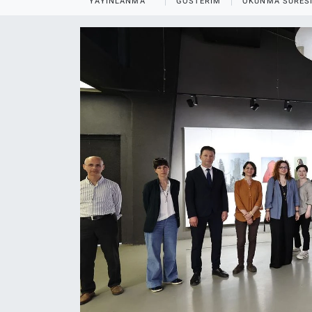
YAYINLANMA
GÖSTERIM
OKUNMA SÜRES
EĞİTİM
MAGAZİN
ÖZEL HABER
HALK54 PANORAMA