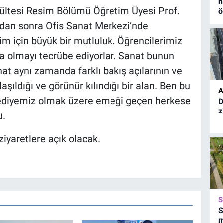
h
ültesi Resim Bölümü Öğretim Üyesi Prof.
ö
aradan sonra Ofis Sanat Merkezi’nde
im için büyük bir mutluluk. Öğrencilerimiz
a olmayı tecrübe ediyorlar. Sanat bunun
nat aynı zamanda farklı bakış açılarının ve
aşıldığı ve görünür kılındığı bir alan. Ben bu
A
elediyemiz olmak üzere emeği geçen herkese
D
z
u.
iyaretlere açık olacak.
S
S
m