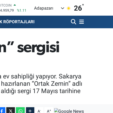
4.959,79
%1.11
°
26
Adapazarı
DOLAR
7,7436
%0.18
EURO
K RÖPORTAJLARI
5,2510
%0.32
STERLİN
4,4811
%0.38
GRAM ALTIN
n” sergisi
660.55
%0.03
BİST100
3.779
%-14
 ev sahipliği yapıyor. Sakarya
 hazırlanan “Ortak Zemin” adlı
r aldığı sergi 17 Mayıs tarihine
-
+
A
A