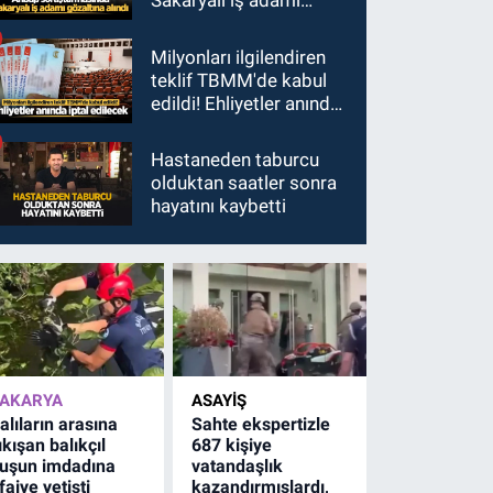
Sakaryalı iş adamı
gözaltına alındı
Milyonları ilgilendiren
teklif TBMM'de kabul
edildi! Ehliyetler anında
iptal edilecek
Hastaneden taburcu
olduktan saatler sonra
hayatını kaybetti
AKARYA
ASAYİŞ
alıların arasına
Sahte ekspertizle
ıkışan balıkçıl
687 kişiye
uşun imdadına
vatandaşlık
tfaiye yetişti
kazandırmışlardı,