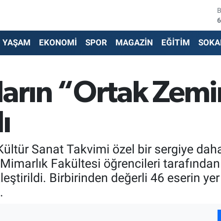
6
4
YAŞAM
EKONOMİ
SPOR
MAGAZİN
EĞİTİM
SOKA
5
6
ların “Ortak Zemi
6
1
ı
ültür Sanat Takvimi özel bir sergiye daha
Mimarlık Fakültesi öğrencileri tarafından
eştirildi. Birbirinden değerli 46 eserin ye
.