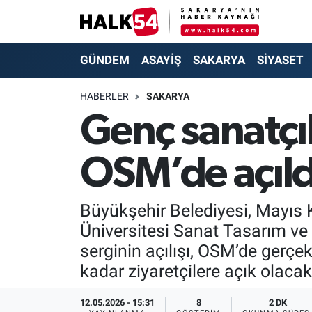
GÜNDEM
Adapazarı Nöbetçi Eczaneler
GÜNDEM
ASAYİŞ
SAKARYA
SİYASET
ASAYİŞ
Adapazarı Hava Durumu
HABERLER
SAKARYA
Genç sanatçı
YAŞAM
Adapazarı Trafik Yoğunluk Haritası
OSM’de açıld
SAKARYA
Süper Lig Puan Durumu ve Fikstür
SİYASET
Tüm Manşetler
Büyükşehir Belediyesi, Mayıs K
Üniversitesi Sanat Tasarım ve 
EKONOMİ
Son Dakika Haberleri
serginin açılışı, OSM’de gerçekl
SOKAK RÖPORTAJLARI
Haber Arşivi
kadar ziyaretçilere açık olacak
SPOR
12.05.2026 - 15:31
8
2 DK